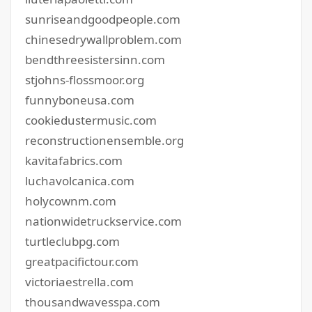
sunriseandgoodpeople.com
chinesedrywallproblem.com
bendthreesistersinn.com
stjohns-flossmoor.org
funnyboneusa.com
cookiedustermusic.com
reconstructionensemble.org
kavitafabrics.com
luchavolcanica.com
holycownm.com
nationwidetruckservice.com
turtleclubpg.com
greatpacifictour.com
victoriaestrella.com
thousandwavesspa.com