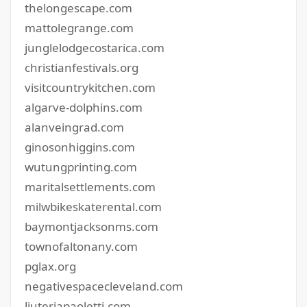
thelongescape.com
mattolegrange.com
junglelodgecostarica.com
christianfestivals.org
visitcountrykitchen.com
algarve-dolphins.com
alanveingrad.com
ginosonhiggins.com
wutungprinting.com
maritalsettlements.com
milwbikeskaterental.com
baymontjacksonms.com
townofaltonany.com
pglax.org
negativespacecleveland.com
liuteriapaoletti.com