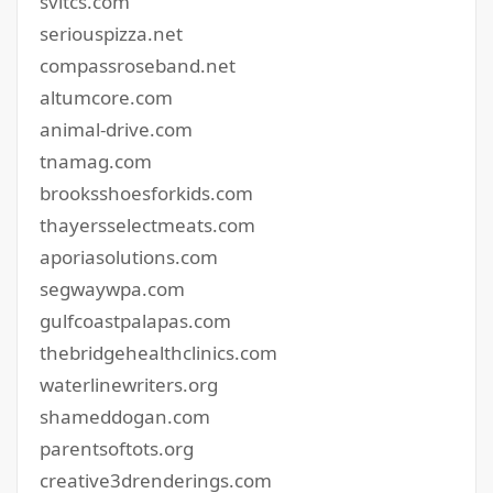
svitcs.com
seriouspizza.net
compassroseband.net
altumcore.com
animal-drive.com
tnamag.com
brooksshoesforkids.com
thayersselectmeats.com
aporiasolutions.com
segwaywpa.com
gulfcoastpalapas.com
thebridgehealthclinics.com
waterlinewriters.org
shameddogan.com
parentsoftots.org
creative3drenderings.com