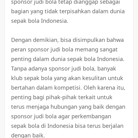
sponsor judi bola tetap dianggap sebagai
bagian yang tidak terpisahkan dalam dunia
sepak bola Indonesia.
Dengan demikian, bisa disimpulkan bahwa
peran sponsor judi bola memang sangat
penting dalam dunia sepak bola Indonesia.
Tanpa adanya sponsor judi bola, banyak
klub sepak bola yang akan kesulitan untuk
bertahan dalam kompetisi. Oleh karena itu,
penting bagi pihak-pihak terkait untuk
terus menjaga hubungan yang baik dengan
sponsor judi bola agar perkembangan
sepak bola di Indonesia bisa terus berjalan
dengan baik.