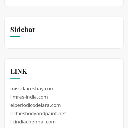
Sidebar
LINK
missclaireshay.com
limras-india.com
elperiodicodelara.com
richiesbodyandpaint.net
licindiachennai.com