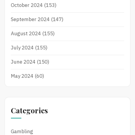
October 2024
(153)
September 2024
(147)
August 2024
(155)
July 2024
(155)
June 2024
(150)
May 2024
(60)
Categories
Gambling