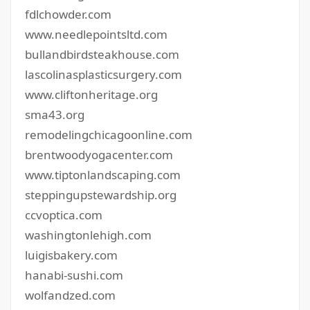
fdlchowder.com
www.needlepointsltd.com
bullandbirdsteakhouse.com
lascolinasplasticsurgery.com
www.cliftonheritage.org
sma43.org
remodelingchicagoonline.com
brentwoodyogacenter.com
www.tiptonlandscaping.com
steppingupstewardship.org
ccvoptica.com
washingtonlehigh.com
luigisbakery.com
hanabi-sushi.com
wolfandzed.com