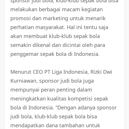
sponsor judi bola, klub-klub sepak bola bisa
melakukan berbagai macam kegiatan
promosi dan marketing untuk menarik
perhatian masyarakat. Hal ini tentu saja
akan membuat klub-klub sepak bola
semakin dikenal dan dicintai oleh para
penggemar sepak bola di Indonesia.
Menurut CEO PT Liga Indonesia, Rizki Dwi
Kurniawan, sponsor judi bola juga
mempunyai peran penting dalam
meningkatkan kualitas kompetisi sepak
bola di Indonesia. “Dengan adanya sponsor
judi bola, klub-klub sepak bola bisa
mendapatkan dana tambahan untuk