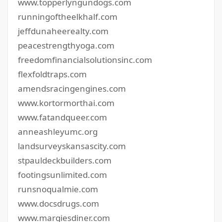
www.topperlyngundogs.com
runningoftheelkhalf.com
jeffdunaheerealty.com
peacestrengthyoga.com
freedomfinancialsolutionsinc.com
flexfoldtraps.com
amendsracingengines.com
www.kortormorthai.com
www.fatandqueer.com
anneashleyumc.org
landsurveyskansascity.com
stpauldeckbuilders.com
footingsunlimited.com
runsnoqualmie.com
www.docsdrugs.com
www.margiesdiner.com