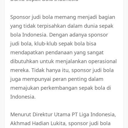
Sponsor judi bola memang menjadi bagian
yang tidak terpisahkan dalam dunia sepak
bola Indonesia. Dengan adanya sponsor
judi bola, klub-klub sepak bola bisa
mendapatkan pendanaan yang sangat
dibutuhkan untuk menjalankan operasional
mereka. Tidak hanya itu, sponsor judi bola
juga mempunyai peran penting dalam
memajukan perkembangan sepak bola di
Indonesia.
Menurut Direktur Utama PT Liga Indonesia,
Akhmad Hadian Lukita, sponsor judi bola