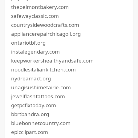
thebelmontbakery.com
safewayclassic.com
countrysidewoodcrafts.com
appliancerepairchicagoil.org
ontariotbf.org
instalegendary.com
keepworkershealthyandsafe.com
noodlesitaliankitchen.com
nydreamact.org
unagisushimetairie.com
jewelflashtattoos.com
getpcfixtoday.com
bbrtbandra.org
bluebonnetcountry.com
epicclipart.com