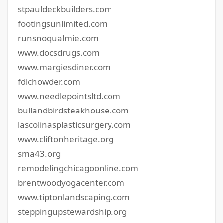
stpauldeckbuilders.com
footingsunlimited.com
runsnoqualmie.com
www.docsdrugs.com
www.margiesdiner.com
fdlchowder.com
www.needlepointsltd.com
bullandbirdsteakhouse.com
lascolinasplasticsurgery.com
www.cliftonheritage.org
sma43.org
remodelingchicagoonline.com
brentwoodyogacenter.com
www.tiptonlandscaping.com
steppingupstewardship.org