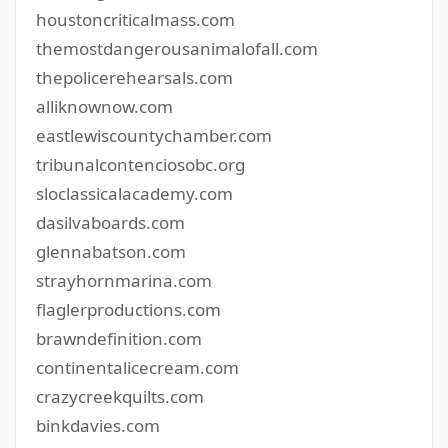
houstoncriticalmass.com
themostdangerousanimalofall.com
thepolicerehearsals.com
alliknownow.com
eastlewiscountychamber.com
tribunalcontenciosobc.org
sloclassicalacademy.com
dasilvaboards.com
glennabatson.com
strayhornmarina.com
flaglerproductions.com
brawndefinition.com
continentalicecream.com
crazycreekquilts.com
binkdavies.com