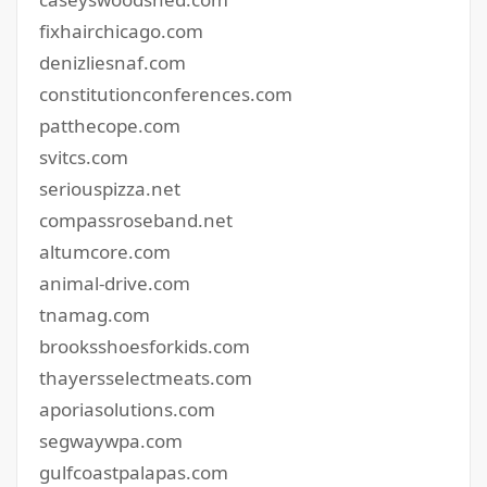
fixhairchicago.com
denizliesnaf.com
constitutionconferences.com
patthecope.com
svitcs.com
seriouspizza.net
compassroseband.net
altumcore.com
animal-drive.com
tnamag.com
brooksshoesforkids.com
thayersselectmeats.com
aporiasolutions.com
segwaywpa.com
gulfcoastpalapas.com