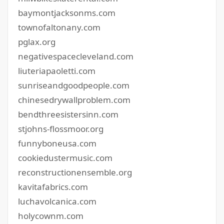
baymontjacksonms.com
townofaltonany.com
pglax.org
negativespacecleveland.com
liuteriapaoletti.com
sunriseandgoodpeople.com
chinesedrywallproblem.com
bendthreesistersinn.com
stjohns-flossmoor.org
funnyboneusa.com
cookiedustermusic.com
reconstructionensemble.org
kavitafabrics.com
luchavolcanica.com
holycownm.com