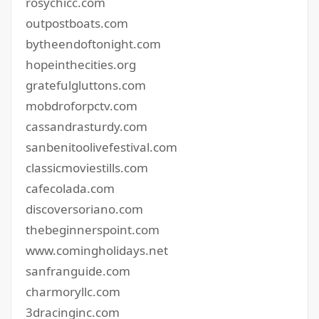
rosychicc.com
outpostboats.com
bytheendoftonight.com
hopeinthecities.org
gratefulgluttons.com
mobdroforpctv.com
cassandrasturdy.com
sanbenitoolivefestival.com
classicmoviestills.com
cafecolada.com
discoversoriano.com
thebeginnerspoint.com
www.comingholidays.net
sanfranguide.com
charmoryllc.com
3dracinginc.com