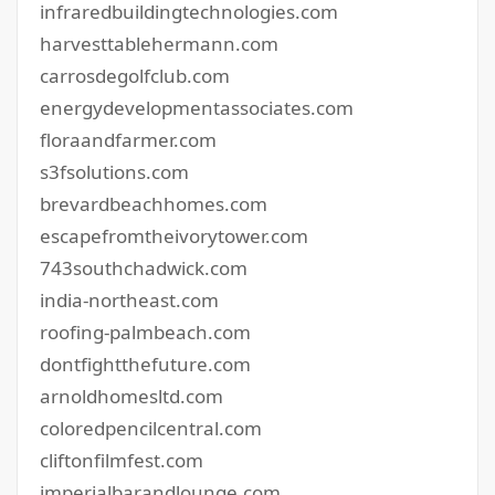
infraredbuildingtechnologies.com
harvesttablehermann.com
carrosdegolfclub.com
energydevelopmentassociates.com
floraandfarmer.com
s3fsolutions.com
brevardbeachhomes.com
escapefromtheivorytower.com
743southchadwick.com
india-northeast.com
roofing-palmbeach.com
dontfightthefuture.com
arnoldhomesltd.com
coloredpencilcentral.com
cliftonfilmfest.com
imperialbarandlounge.com