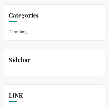
Categories
Gambling
Sidebar
LINK