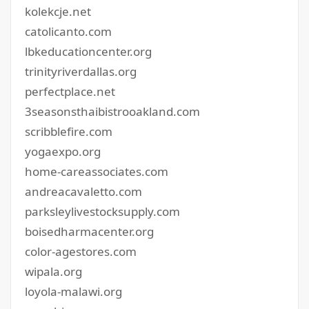
kolekcje.net
catolicanto.com
lbkeducationcenter.org
trinityriverdallas.org
perfectplace.net
3seasonsthaibistrooakland.com
scribblefire.com
yogaexpo.org
home-careassociates.com
andreacavaletto.com
parksleylivestocksupply.com
boisedharmacenter.org
color-agestores.com
wipala.org
loyola-malawi.org