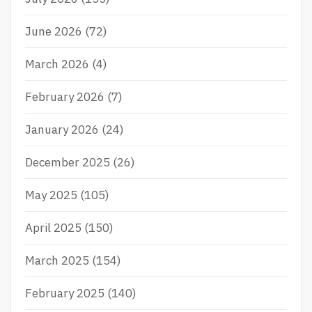
June 2026
(72)
March 2026
(4)
February 2026
(7)
January 2026
(24)
December 2025
(26)
May 2025
(105)
April 2025
(150)
March 2025
(154)
February 2025
(140)