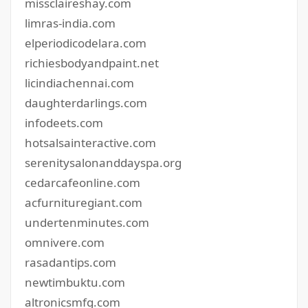
missclaireshay.com
limras-india.com
elperiodicodelara.com
richiesbodyandpaint.net
licindiachennai.com
daughterdarlings.com
infodeets.com
hotsalsainteractive.com
serenitysalonanddayspa.org
cedarcafeonline.com
acfurnituregiant.com
undertenminutes.com
omnivere.com
rasadantips.com
newtimbuktu.com
altronicsmfg.com