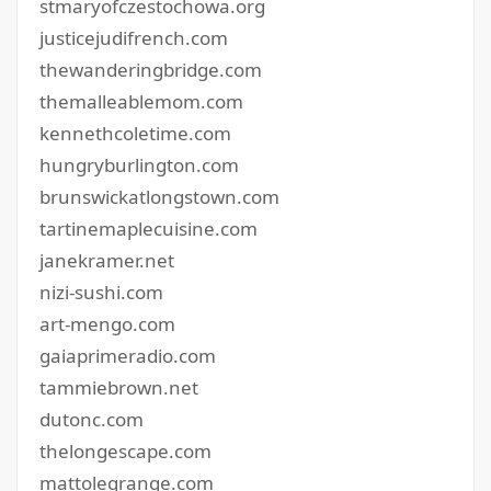
stmaryofczestochowa.org
justicejudifrench.com
thewanderingbridge.com
themalleablemom.com
kennethcoletime.com
hungryburlington.com
brunswickatlongstown.com
tartinemaplecuisine.com
janekramer.net
nizi-sushi.com
art-mengo.com
gaiaprimeradio.com
tammiebrown.net
dutonc.com
thelongescape.com
mattolegrange.com