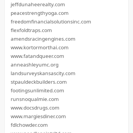
jeffdunaheerealty.com
peacestrengthyoga.com
freedomfinancialsolutionsinc.com
flexfoldtraps.com
amendsracingengines.com
www.kortormorthai.com
www.fatandqueer.com
anneashleyumc.org
landsurveyskansascity.com
stpauldeckbuilders.com
footingsunlimited.com
runsnoqualmie.com
www.docsdrugs.com
www.margiesdiner.com
fdlchowder.com