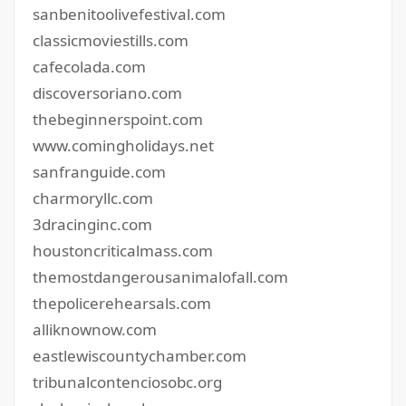
sanbenitoolivefestival.com
classicmoviestills.com
cafecolada.com
discoversoriano.com
thebeginnerspoint.com
www.comingholidays.net
sanfranguide.com
charmoryllc.com
3dracinginc.com
houstoncriticalmass.com
themostdangerousanimalofall.com
thepolicerehearsals.com
alliknownow.com
eastlewiscountychamber.com
tribunalcontenciosobc.org