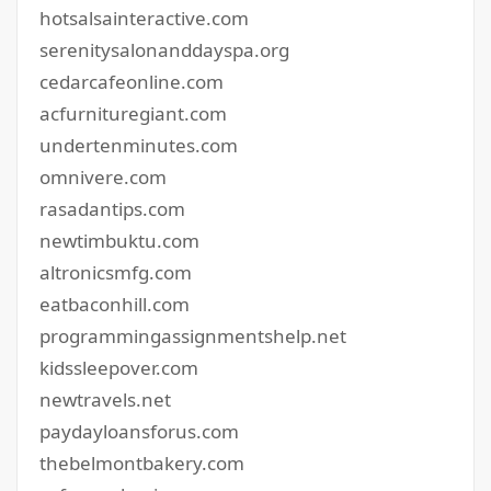
hotsalsainteractive.com
serenitysalonanddayspa.org
cedarcafeonline.com
acfurnituregiant.com
undertenminutes.com
omnivere.com
rasadantips.com
newtimbuktu.com
altronicsmfg.com
eatbaconhill.com
programmingassignmentshelp.net
kidssleepover.com
newtravels.net
paydayloansforus.com
thebelmontbakery.com