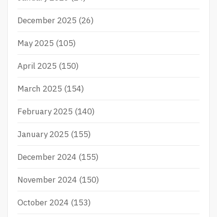
December 2025
(26)
May 2025
(105)
April 2025
(150)
March 2025
(154)
February 2025
(140)
January 2025
(155)
December 2024
(155)
November 2024
(150)
October 2024
(153)