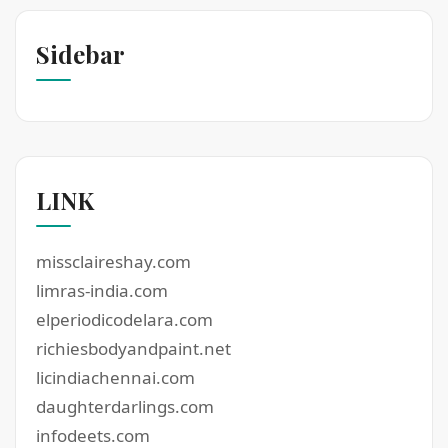
Sidebar
LINK
missclaireshay.com
limras-india.com
elperiodicodelara.com
richiesbodyandpaint.net
licindiachennai.com
daughterdarlings.com
infodeets.com