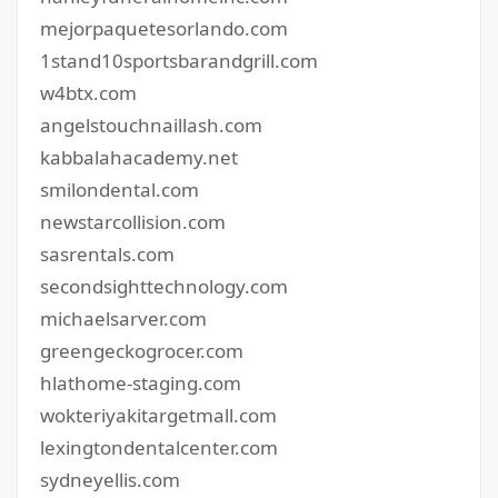
mejorpaquetesorlando.com
1stand10sportsbarandgrill.com
w4btx.com
angelstouchnaillash.com
kabbalahacademy.net
smilondental.com
newstarcollision.com
sasrentals.com
secondsighttechnology.com
michaelsarver.com
greengeckogrocer.com
hlathome-staging.com
wokteriyakitargetmall.com
lexingtondentalcenter.com
sydneyellis.com