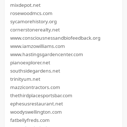
mixdepot.net
rosewoodmcs.com
sycamorehistory.org
cornerstonerealty.net
www.consciousnessandbiofeedback.org
www.iamzowilliams.com
www.hastingsgardencenter.com
pianoexplorer.net
southsidegardens.net
trinityum.net
mazzicontractors.com
thethirdplacesportsbar.com
ephesusrestaurant.net
woodyswellington.com
fatbellyfreds.com