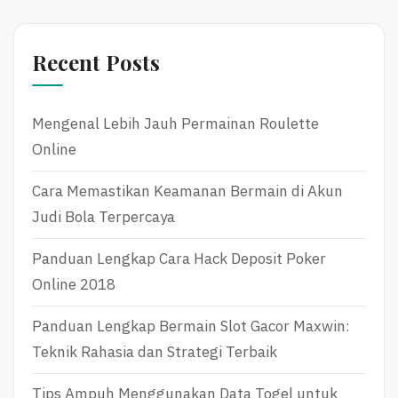
Recent Posts
Mengenal Lebih Jauh Permainan Roulette
Online
Cara Memastikan Keamanan Bermain di Akun
Judi Bola Terpercaya
Panduan Lengkap Cara Hack Deposit Poker
Online 2018
Panduan Lengkap Bermain Slot Gacor Maxwin:
Teknik Rahasia dan Strategi Terbaik
Tips Ampuh Menggunakan Data Togel untuk