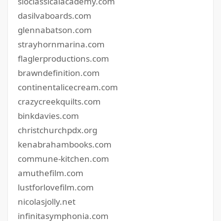
sloclassicalacademy.com
dasilvaboards.com
glennabatson.com
strayhornmarina.com
flaglerproductions.com
brawndefinition.com
continentalicecream.com
crazycreekquilts.com
binkdavies.com
christchurchpdx.org
kenabrahambooks.com
commune-kitchen.com
amuthefilm.com
lustforlovefilm.com
nicolasjolly.net
infinitasymphonia.com