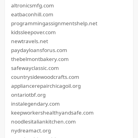
altronicsmfg.com
eatbaconhill.com
programmingassignmentshelp.net
kidssleepover.com
newtravels.net
paydayloansforus.com
thebelmontbakery.com
safewayclassic.com
countrysidewoodcrafts.com
appliancerepairchicagoil.org
ontariotbf.org
instalegendary.com
keepworkershealthyandsafe.com
noodlesitaliankitchen.com
nydreamact.org