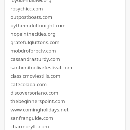
loyola-malawi.org
rosychicc.com
outpostboats.com
bytheendoftonight.com
hopeinthecities.org
gratefulgluttons.com
mobdroforpctv.com
cassandrasturdy.com
sanbenitoolivefestival.com
classicmoviestills.com
cafecolada.com
discoversoriano.com
thebeginnerspoint.com
www.comingholidays.net
sanfranguide.com
charmoryllc.com