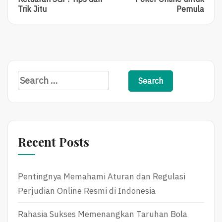
Menang
Bermain
Trik Jitu
Pemula
Besar
ID
Di
Poker
Keluaran
Online
SGP:
Untuk
Tips
Pemula
Dan
Trik
Search
Jitu
for:
Recent Posts
Pentingnya Memahami Aturan dan Regulasi
Perjudian Online Resmi di Indonesia
Rahasia Sukses Memenangkan Taruhan Bola