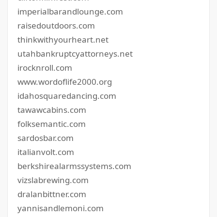
imperialbarandlounge.com
raisedoutdoors.com
thinkwithyourheart.net
utahbankruptcyattorneys.net
irocknroll.com
www.wordoflife2000.org
idahosquaredancing.com
tawawcabins.com
folksemantic.com
sardosbar.com
italianvolt.com
berkshirealarmssystems.com
vizslabrewing.com
dralanbittner.com
yannisandlemoni.com