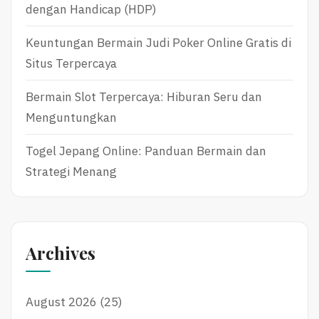
dengan Handicap (HDP)
Keuntungan Bermain Judi Poker Online Gratis di
Situs Terpercaya
Bermain Slot Terpercaya: Hiburan Seru dan
Menguntungkan
Togel Jepang Online: Panduan Bermain dan
Strategi Menang
Archives
August 2026
(25)