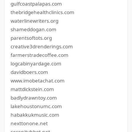
gulfcoastpalapas.com
thebridgehealthclinics.com
waterlinewriters.org
shameddogan.com
parentsoftots.org
creative3drenderings.com
farmerstradecoffee.com
logcabinyardage.com
davidboers.com
www.imobetachat.com
mattdickstein.com
badlydrawntoy.com
lakehoustonumc.com
habakkukmusic.com
nexttonone.net
serenityhbot.net