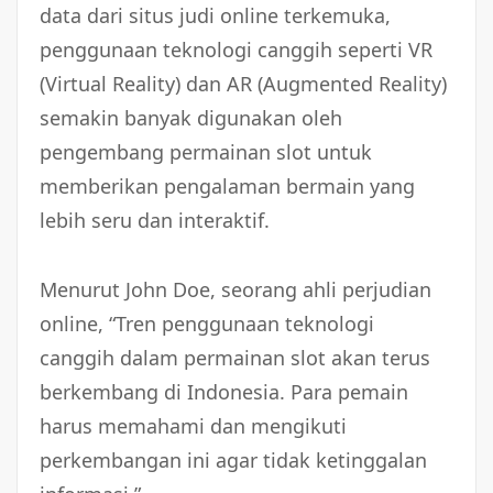
data dari situs judi online terkemuka,
penggunaan teknologi canggih seperti VR
(Virtual Reality) dan AR (Augmented Reality)
semakin banyak digunakan oleh
pengembang permainan slot untuk
memberikan pengalaman bermain yang
lebih seru dan interaktif.
Menurut John Doe, seorang ahli perjudian
online, “Tren penggunaan teknologi
canggih dalam permainan slot akan terus
berkembang di Indonesia. Para pemain
harus memahami dan mengikuti
perkembangan ini agar tidak ketinggalan