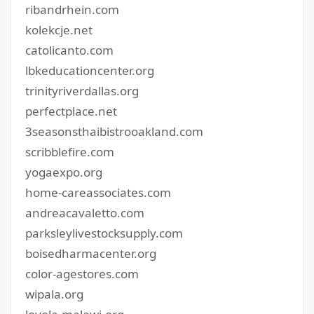
ribandrhein.com
kolekcje.net
catolicanto.com
lbkeducationcenter.org
trinityriverdallas.org
perfectplace.net
3seasonsthaibistrooakland.com
scribblefire.com
yogaexpo.org
home-careassociates.com
andreacavaletto.com
parksleylivestocksupply.com
boisedharmacenter.org
color-agestores.com
wipala.org