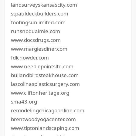
landsurveyskansascity.com
stpauldeckbuilders.com
footingsunlimited.com
runsnoqualmie.com
www.docsdrugs.com
www.margiesdiner.com
fdlchowder.com
www.needlepointsltd.com
bullandbirdsteakhouse.com
lascolinasplasticsurgery.com
www.cliftonheritage.org
sma43.org
remodelingchicagoonline.com
brentwoodyogacenter.com
www.tiptonlandscaping.com