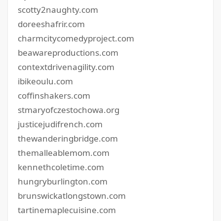
scotty2naughty.com
doreeshafrir.com
charmcitycomedyproject.com
beawareproductions.com
contextdrivenagility.com
ibikeoulu.com
coffinshakers.com
stmaryofczestochowa.org
justicejudifrench.com
thewanderingbridge.com
themalleablemom.com
kennethcoletime.com
hungryburlington.com
brunswickatlongstown.com
tartinemaplecuisine.com