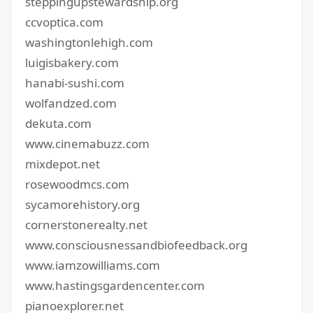
steppingupstewardship.org
ccvoptica.com
washingtonlehigh.com
luigisbakery.com
hanabi-sushi.com
wolfandzed.com
dekuta.com
www.cinemabuzz.com
mixdepot.net
rosewoodmcs.com
sycamorehistory.org
cornerstonerealty.net
www.consciousnessandbiofeedback.org
www.iamzowilliams.com
www.hastingsgardencenter.com
pianoexplorer.net