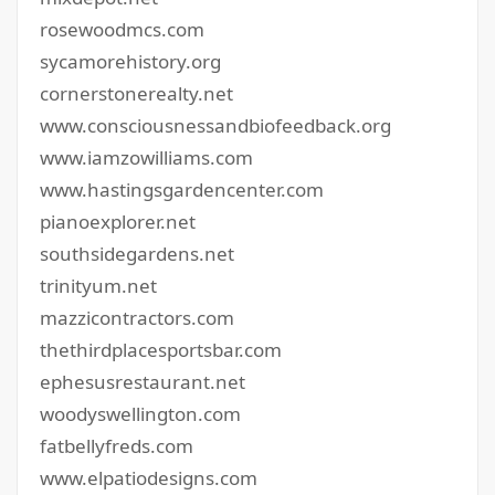
rosewoodmcs.com
sycamorehistory.org
cornerstonerealty.net
www.consciousnessandbiofeedback.org
www.iamzowilliams.com
www.hastingsgardencenter.com
pianoexplorer.net
southsidegardens.net
trinityum.net
mazzicontractors.com
thethirdplacesportsbar.com
ephesusrestaurant.net
woodyswellington.com
fatbellyfreds.com
www.elpatiodesigns.com