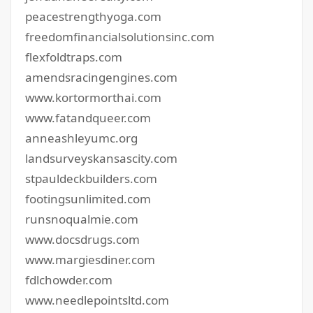
peacestrengthyoga.com
freedomfinancialsolutionsinc.com
flexfoldtraps.com
amendsracingengines.com
www.kortormorthai.com
www.fatandqueer.com
anneashleyumc.org
landsurveyskansascity.com
stpauldeckbuilders.com
footingsunlimited.com
runsnoqualmie.com
www.docsdrugs.com
www.margiesdiner.com
fdlchowder.com
www.needlepointsltd.com