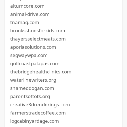
altumcore.com
animal-drive.com
tnamag.com
brooksshoesforkids.com
thayersselectmeats.com
aporiasolutions.com
segwaywpa.com
gulfcoastpalapas.com
thebridgehealthclinics.com
waterlinewriters.org
shameddogan.com
parentsoftots.org
creative3drenderings.com
farmerstradecoffee.com
logcabinyardage.com