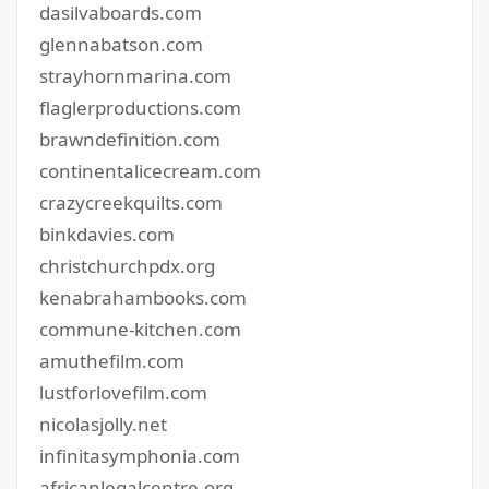
dasilvaboards.com
glennabatson.com
strayhornmarina.com
flaglerproductions.com
brawndefinition.com
continentalicecream.com
crazycreekquilts.com
binkdavies.com
christchurchpdx.org
kenabrahambooks.com
commune-kitchen.com
amuthefilm.com
lustforlovefilm.com
nicolasjolly.net
infinitasymphonia.com
africanlegalcentre.org