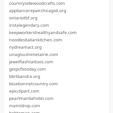
countrysidewoodcrafts.com
appliancerepairchicagoil.org
ontariotbf.org
instalegendary.com
keepworkershealthyandsafe.com
noodlesitaliankitchen.com
nydreamact.org
unagisushimetairie.com
jewelflashtattoos.com
getpcfixtoday.com
bbrtbandra.org
bluebonnetcountry.com
epicclipart.com
pearlmanilahotel.com
maintdrop.com
bobtoman.com