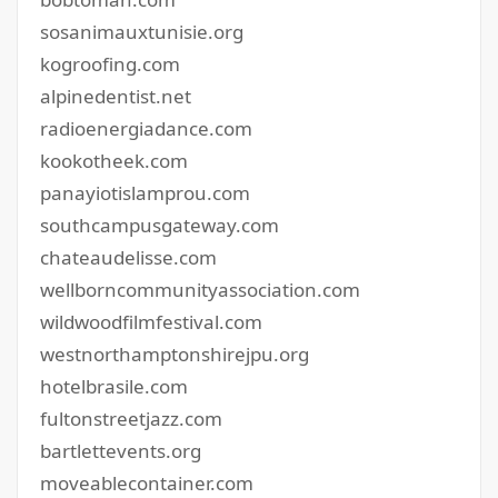
sosanimauxtunisie.org
kogroofing.com
alpinedentist.net
radioenergiadance.com
kookotheek.com
panayiotislamprou.com
southcampusgateway.com
chateaudelisse.com
wellborncommunityassociation.com
wildwoodfilmfestival.com
westnorthamptonshirejpu.org
hotelbrasile.com
fultonstreetjazz.com
bartlettevents.org
moveablecontainer.com