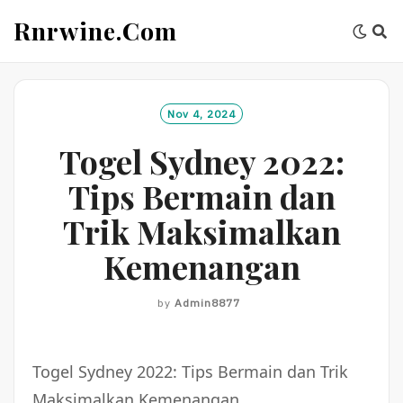
Skip
Rnrwine.com
to
content
Nov 4, 2024
Togel Sydney 2022:
Tips Bermain dan
Trik Maksimalkan
Kemenangan
by
Admin8877
Togel Sydney 2022: Tips Bermain dan Trik
Maksimalkan Kemenangan