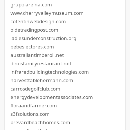
grupolareina.com
www.cherryvalleymuseum.com
cotentinwebdesign.com
oldetradingpost.com
ladiesunderconstruction.org
bebeslectores.com
australiantimberoil.net
dinosfamilyrestaurant.net
infraredbuildingtechnologies.com
harvesttablehermann.com
carrosdegolfclub.com
energydevelopmentassociates.com
floraandfarmer.com
s3fsolutions.com
brevardbeachhomes.com