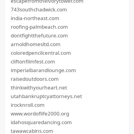
escapefromtheivorytower.com
743southchadwick.com
india-northeast.com
roofing-palmbeach.com
dontfightthefuture.com
arnoldhomesltd.com
coloredpencilcentral.com
cliftonfilmfest.com
imperialbarandlounge.com
raisedoutdoors.com
thinkwithyourheart.net
utahbankruptcyattorneys.net
irocknroll.com
www.wordoflife2000.org
idahosquaredancing.com
tawawcabins.com