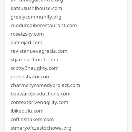
katsusushihouse.com
greelycommunity.org
ruedumainerestaurant.com
rosetzsky.com
glonojad.com
revistanuevagrecia.com
stjames-church.com
scotty2naughty.com
doreeshafrir.com
charmcitycomedyproject.com
beawareproductions.com
contextdrivenagility.com
ibikeoulu.com
coffinshakers.com
stmaryofczestochowa.org