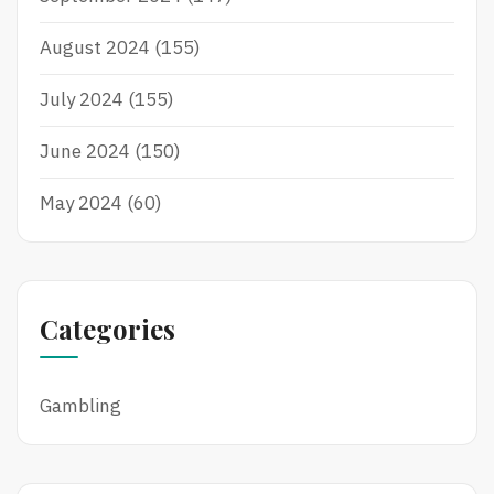
August 2024
(155)
July 2024
(155)
June 2024
(150)
May 2024
(60)
Categories
Gambling