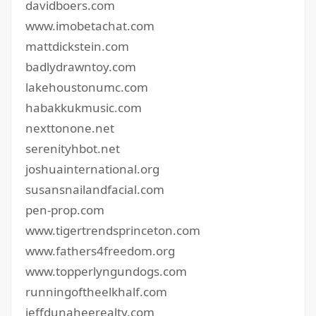
davidboers.com
www.imobetachat.com
mattdickstein.com
badlydrawntoy.com
lakehoustonumc.com
habakkukmusic.com
nexttonone.net
serenityhbot.net
joshuainternational.org
susansnailandfacial.com
pen-prop.com
www.tigertrendsprinceton.com
www.fathers4freedom.org
www.topperlyngundogs.com
runningoftheelkhalf.com
jeffdunaheerealty.com