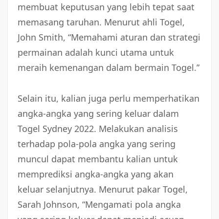
membuat keputusan yang lebih tepat saat
memasang taruhan. Menurut ahli Togel,
John Smith, “Memahami aturan dan strategi
permainan adalah kunci utama untuk
meraih kemenangan dalam bermain Togel.”
Selain itu, kalian juga perlu memperhatikan
angka-angka yang sering keluar dalam
Togel Sydney 2022. Melakukan analisis
terhadap pola-pola angka yang sering
muncul dapat membantu kalian untuk
memprediksi angka-angka yang akan
keluar selanjutnya. Menurut pakar Togel,
Sarah Johnson, “Mengamati pola angka