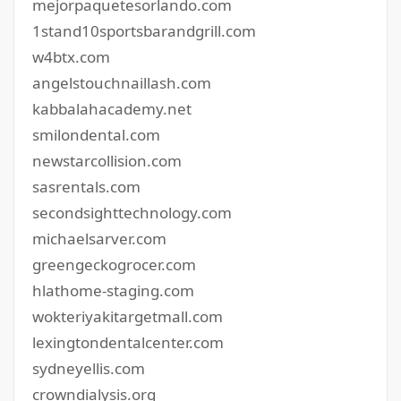
mejorpaquetesorlando.com
1stand10sportsbarandgrill.com
w4btx.com
angelstouchnaillash.com
kabbalahacademy.net
smilondental.com
newstarcollision.com
sasrentals.com
secondsighttechnology.com
michaelsarver.com
greengeckogrocer.com
hlathome-staging.com
wokteriyakitargetmall.com
lexingtondentalcenter.com
sydneyellis.com
crowndialysis.org