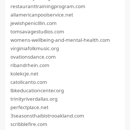
restauranttrainingprogram.com
allamericanpoolservice.net
jewishpenicillin.com
tomsavagestudios.com
womens-wellbeing-and-mental-health.com
virginiafolkmusic.org
ovationsdance.com
ribandrhein.com
kolekcje.net
catolicanto.com
lbkeducationcenter.org
trinityriverdallas.org
perfectplace.net
3seasonsthaibistrooakland.com
scribblefire.com