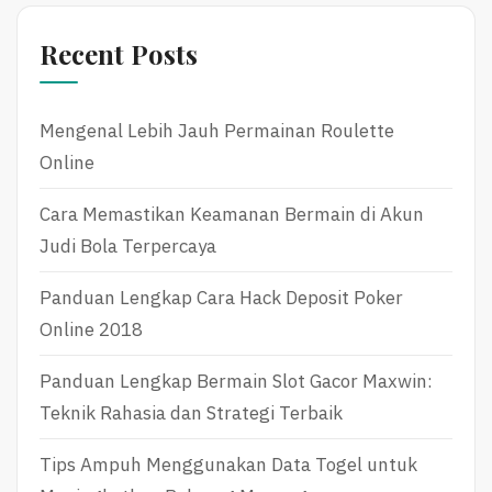
Recent Posts
Mengenal Lebih Jauh Permainan Roulette
Online
Cara Memastikan Keamanan Bermain di Akun
Judi Bola Terpercaya
Panduan Lengkap Cara Hack Deposit Poker
Online 2018
Panduan Lengkap Bermain Slot Gacor Maxwin:
Teknik Rahasia dan Strategi Terbaik
Tips Ampuh Menggunakan Data Togel untuk