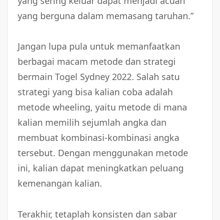
yang sering keluar dapat menjadi acuan
yang berguna dalam memasang taruhan.”
Jangan lupa pula untuk memanfaatkan
berbagai macam metode dan strategi
bermain Togel Sydney 2022. Salah satu
strategi yang bisa kalian coba adalah
metode wheeling, yaitu metode di mana
kalian memilih sejumlah angka dan
membuat kombinasi-kombinasi angka
tersebut. Dengan menggunakan metode
ini, kalian dapat meningkatkan peluang
kemenangan kalian.
Terakhir, tetaplah konsisten dan sabar