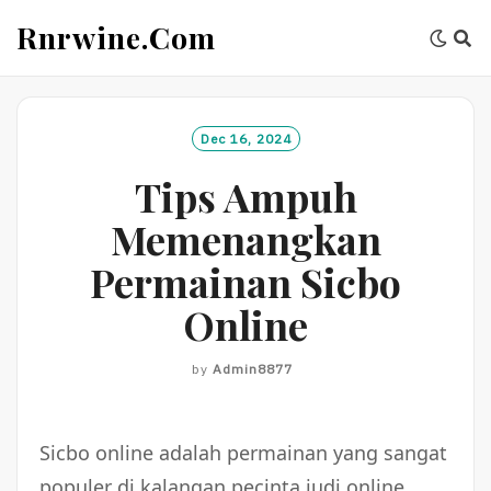
Skip
Rnrwine.com
to
content
Dec 16, 2024
Tips Ampuh
Memenangkan
Permainan Sicbo
Online
by
Admin8877
Sicbo online adalah permainan yang sangat
populer di kalangan pecinta judi online.