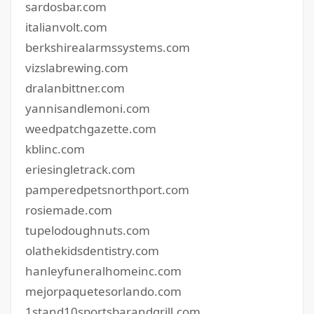
sardosbar.com
italianvolt.com
berkshirealarmssystems.com
vizslabrewing.com
dralanbittner.com
yannisandlemoni.com
weedpatchgazette.com
kblinc.com
eriesingletrack.com
pamperedpetsnorthport.com
rosiemade.com
tupelodoughnuts.com
olathekidsdentistry.com
hanleyfuneralhomeinc.com
mejorpaquetesorlando.com
1stand10sportsbarandgrill.com