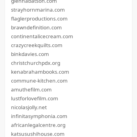
glennabatson.com
strayhornmarina.com
flaglerproductions.com
brawndefinition.com
continentalicecream.com
crazycreekquilts.com
binkdavies.com
christchurchpdx.org
kenabrahambooks.com
commune-kitchen.com
amuthefilm.com
lustforlovefilm.com
nicolasjolly.net
infinitasymphonia.com
africanlegalcentre.org
katsusushihouse.com