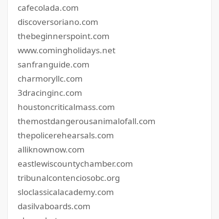
cafecolada.com
discoversoriano.com
thebeginnerspoint.com
www.comingholidays.net
sanfranguide.com
charmoryllc.com
3dracinginc.com
houstoncriticalmass.com
themostdangerousanimalofall.com
thepolicerehearsals.com
alliknownow.com
eastlewiscountychamber.com
tribunalcontenciosobc.org
sloclassicalacademy.com
dasilvaboards.com