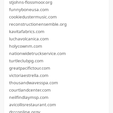
stjohns-flossmoor.org
funnyboneusa.com
cookiedustermusic.com
reconstructionensemble.org
kavitafabrics.com
luchavolcanica.com
holycownm.com
nationwidetruckservice.com
turtleclubpg.com
greatpacifictour.com
victoriaestrella.com
thousandwavesspa.com
courtlandcenter.com
neilfindlaymsp.com
avicollisrestaurant.com
drcconline.org
v