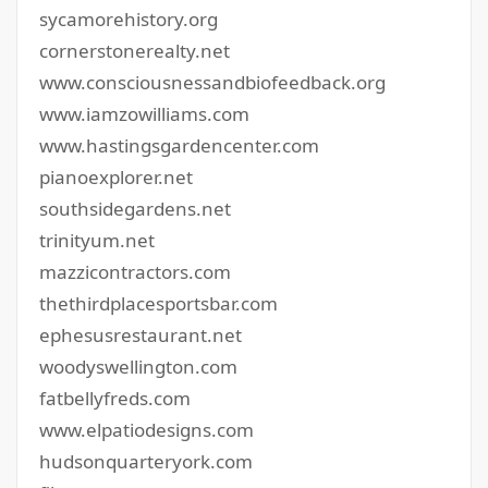
sycamorehistory.org
cornerstonerealty.net
www.consciousnessandbiofeedback.org
www.iamzowilliams.com
www.hastingsgardencenter.com
pianoexplorer.net
southsidegardens.net
trinityum.net
mazzicontractors.com
thethirdplacesportsbar.com
ephesusrestaurant.net
woodyswellington.com
fatbellyfreds.com
www.elpatiodesigns.com
hudsonquarteryork.com