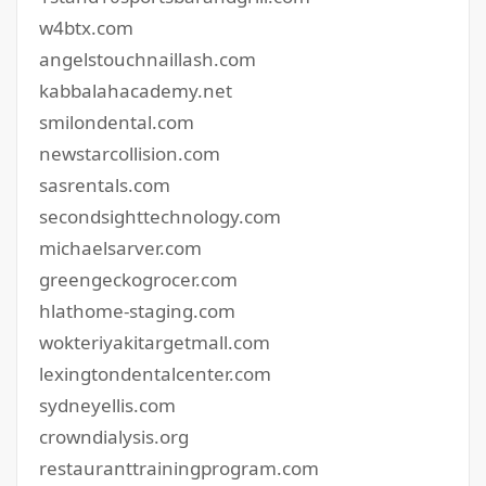
w4btx.com
angelstouchnaillash.com
kabbalahacademy.net
smilondental.com
newstarcollision.com
sasrentals.com
secondsighttechnology.com
michaelsarver.com
greengeckogrocer.com
hlathome-staging.com
wokteriyakitargetmall.com
lexingtondentalcenter.com
sydneyellis.com
crowndialysis.org
restauranttrainingprogram.com