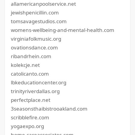
allamericanpoolservice.net
jewishpenicillin.com
tomsavagestudios.com
womens-wellbeing-and-mental-health.com
virginiafolkmusic.org
ovationsdance.com
ribandrhein.com
kolekcje.net
catolicanto.com
lbkeducationcenter.org
trinityriverdallas.org
perfectplace.net
3seasonsthaibistrooakland.com
scribblefire.com
yogaexpo.org
home-careassociates.com