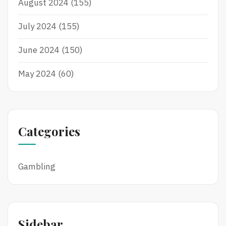
August 2024
(155)
July 2024
(155)
June 2024
(150)
May 2024
(60)
Categories
Gambling
Sidebar