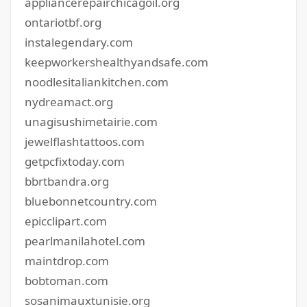
appliancerepairchicagoil.org
ontariotbf.org
instalegendary.com
keepworkershealthyandsafe.com
noodlesitaliankitchen.com
nydreamact.org
unagisushimetairie.com
jewelflashtattoos.com
getpcfixtoday.com
bbrtbandra.org
bluebonnetcountry.com
epicclipart.com
pearlmanilahotel.com
maintdrop.com
bobtoman.com
sosanimauxtunisie.org