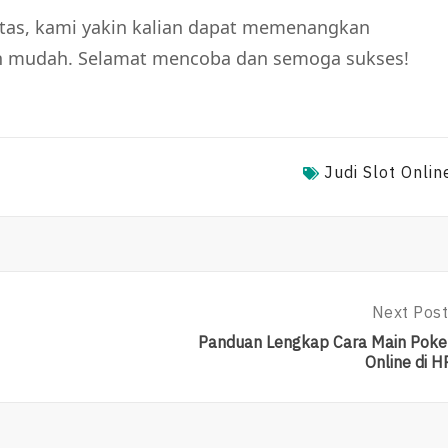
atas, kami yakin kalian dapat memenangkan
an mudah. Selamat mencoba dan semoga sukses!
Judi Slot Onlin
Next Post
Next
Post:
Panduan Lengkap Cara Main Poke
Panduan
Online di H
Lengkap
Cara
Main
Poker