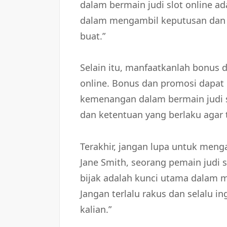
dalam bermain judi slot online ad
dalam mengambil keputusan dan te
buat.”
Selain itu, manfaatkanlah bonus d
online. Bonus dan promosi dapat
kemenangan dalam bermain judi s
dan ketentuan yang berlaku agar 
Terakhir, jangan lupa untuk meng
Jane Smith, seorang pemain judi 
bijak adalah kunci utama dalam m
Jangan terlalu rakus dan selalu
kalian.”