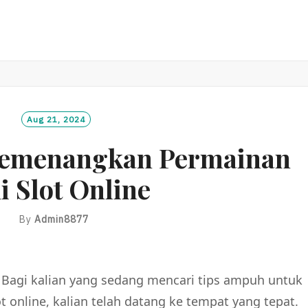
Aug 21, 2024
emenangkan Permainan
i Slot Online
By
Admin8877
e! Bagi kalian yang sedang mencari tips ampuh untuk
online, kalian telah datang ke tempat yang tepat.