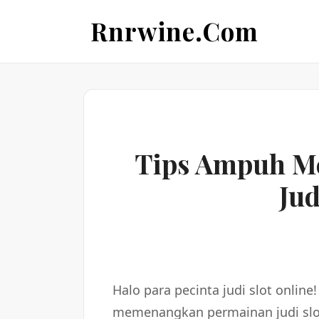
Skip
Rnrwine.com
to
content
Tips Ampuh M
Jud
Halo para pecinta judi slot onlin
memenangkan permainan judi slot 