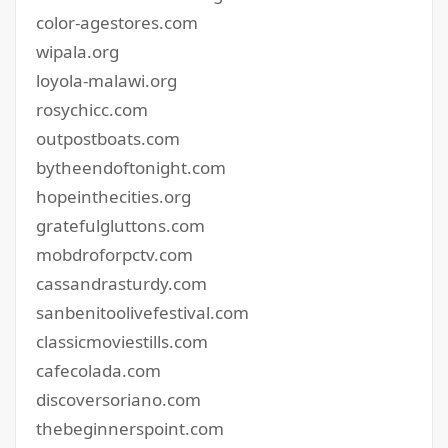
color-agestores.com
wipala.org
loyola-malawi.org
rosychicc.com
outpostboats.com
bytheendoftonight.com
hopeinthecities.org
gratefulgluttons.com
mobdroforpctv.com
cassandrasturdy.com
sanbenitoolivefestival.com
classicmoviestills.com
cafecolada.com
discoversoriano.com
thebeginnerspoint.com