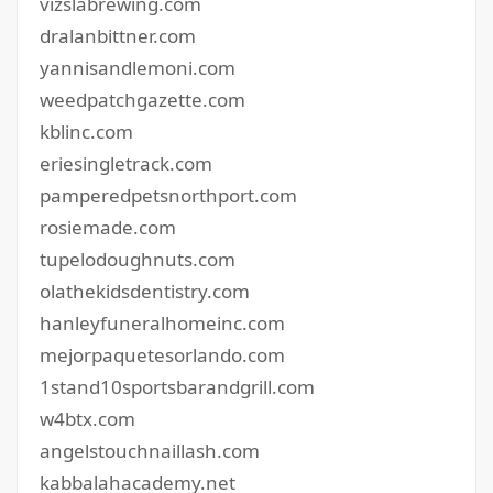
vizslabrewing.com
dralanbittner.com
yannisandlemoni.com
weedpatchgazette.com
kblinc.com
eriesingletrack.com
pamperedpetsnorthport.com
rosiemade.com
tupelodoughnuts.com
olathekidsdentistry.com
hanleyfuneralhomeinc.com
mejorpaquetesorlando.com
1stand10sportsbarandgrill.com
w4btx.com
angelstouchnaillash.com
kabbalahacademy.net