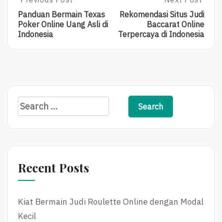
Post
Previous
Next
Post:
Post:
navigation
Panduan Bermain Texas
Rekomendasi Situs Judi
Panduan
Rekomendasi
Poker Online Uang Asli di
Baccarat Online
Bermain
Situs
Indonesia
Terpercaya di Indonesia
Texas
Judi
Poker
Baccarat
Online
Online
Uang
Terpercaya
Asli
Di
Di
Indonesia
Indonesia
Search
for:
Recent Posts
Kiat Bermain Judi Roulette Online dengan Modal
Kecil