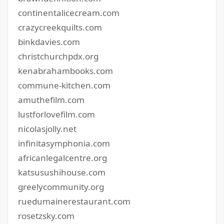
continentalicecream.com
crazycreekquilts.com
binkdavies.com
christchurchpdx.org
kenabrahambooks.com
commune-kitchen.com
amuthefilm.com
lustforlovefilm.com
nicolasjolly.net
infinitasymphonia.com
africanlegalcentre.org
katsusushihouse.com
greelycommunity.org
ruedumainerestaurant.com
rosetzsky.com