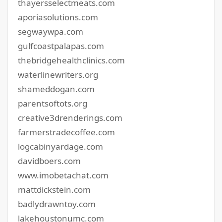
thayersselectmeats.com
aporiasolutions.com
segwaywpa.com
gulfcoastpalapas.com
thebridgehealthclinics.com
waterlinewriters.org
shameddogan.com
parentsoftots.org
creative3drenderings.com
farmerstradecoffee.com
logcabinyardage.com
davidboers.com
www.imobetachat.com
mattdickstein.com
badlydrawntoy.com
lakehoustonumc.com