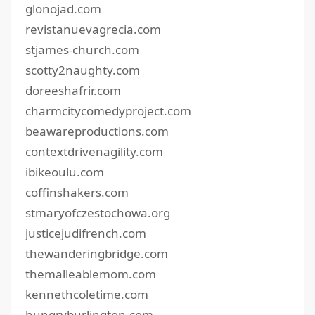
glonojad.com
revistanuevagrecia.com
stjames-church.com
scotty2naughty.com
doreeshafrir.com
charmcitycomedyproject.com
beawareproductions.com
contextdrivenagility.com
ibikeoulu.com
coffinshakers.com
stmaryofczestochowa.org
justicejudifrench.com
thewanderingbridge.com
themalleablemom.com
kennethcoletime.com
hungryburlington.com