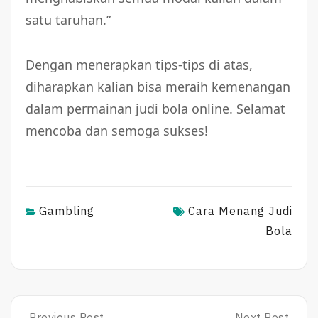
satu taruhan.”
Dengan menerapkan tips-tips di atas,
diharapkan kalian bisa meraih kemenangan
dalam permainan judi bola online. Selamat
mencoba dan semoga sukses!
Gambling
Cara Menang Judi
Bola
Previous Post
Next Post