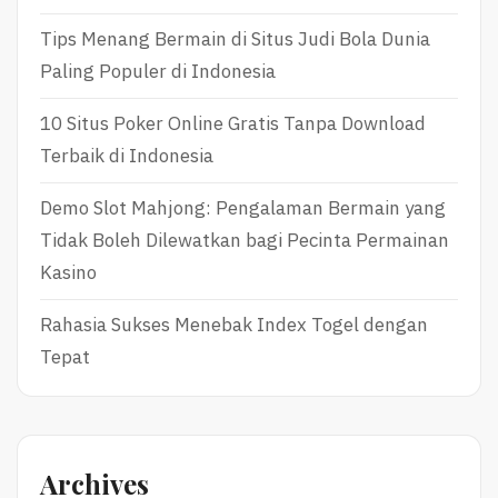
Tips Menang Bermain di Situs Judi Bola Dunia
Paling Populer di Indonesia
10 Situs Poker Online Gratis Tanpa Download
Terbaik di Indonesia
Demo Slot Mahjong: Pengalaman Bermain yang
Tidak Boleh Dilewatkan bagi Pecinta Permainan
Kasino
Rahasia Sukses Menebak Index Togel dengan
Tepat
Archives