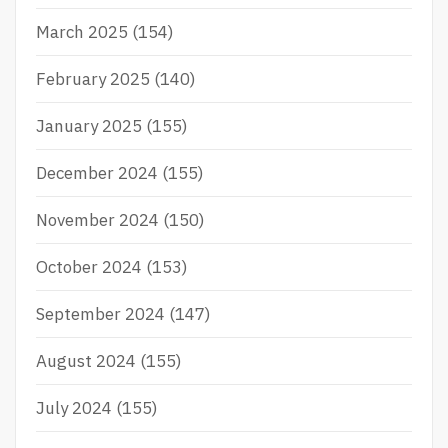
March 2025
(154)
February 2025
(140)
January 2025
(155)
December 2024
(155)
November 2024
(150)
October 2024
(153)
September 2024
(147)
August 2024
(155)
July 2024
(155)