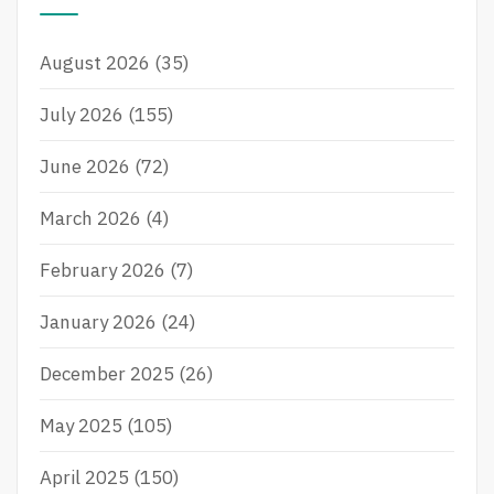
August 2026
(35)
July 2026
(155)
June 2026
(72)
March 2026
(4)
February 2026
(7)
January 2026
(24)
December 2025
(26)
May 2025
(105)
April 2025
(150)