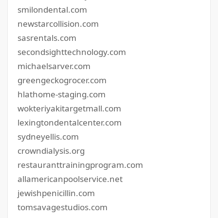
smilondental.com
newstarcollision.com
sasrentals.com
secondsighttechnology.com
michaelsarver.com
greengeckogrocer.com
hlathome-staging.com
wokteriyakitargetmall.com
lexingtondentalcenter.com
sydneyellis.com
crowndialysis.org
restauranttrainingprogram.com
allamericanpoolservice.net
jewishpenicillin.com
tomsavagestudios.com