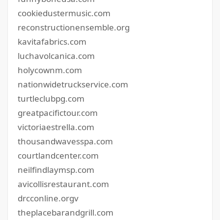
cookiedustermusic.com
reconstructionensemble.org
kavitafabrics.com
luchavolcanica.com
holycownm.com
nationwidetruckservice.com
turtleclubpg.com
greatpacifictour.com
victoriaestrella.com
thousandwavesspa.com
courtlandcenter.com
neilfindlaymsp.com
avicollisrestaurant.com
drcconline.org
v
theplacebarandgrill.com