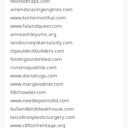
flexfoldtraps.com
amendsracingengines.com
www.kortormorthai.com
www.fatandqueer.com
anneashleyumc.org
landsurveyskansascity.com
stpauldeckbuilders.com
footingsunlimited.com
runsnoqualmie.com
www.docsdrugs.com
www.margiesdiner.com
fdlchowder.com
www.needlepointsltd.com
bullandbirdsteakhouse.com
lascolinasplasticsurgery.com
www.cliftonheritage.org