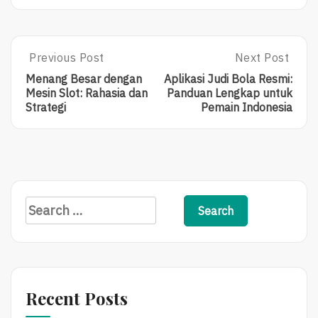
Post
Previous Post
Next Post
Previous
Next
Post:
Post:
navigation
Menang Besar dengan
Aplikasi Judi Bola Resmi:
Menang
Aplikasi
Mesin Slot: Rahasia dan
Panduan Lengkap untuk
Besar
Judi
Strategi
Pemain Indonesia
Dengan
Bola
Mesin
Resmi:
Slot:
Panduan
Rahasia
Lengkap
Dan
Untuk
Strategi
Pemain
Indonesia
Search
for:
Recent Posts