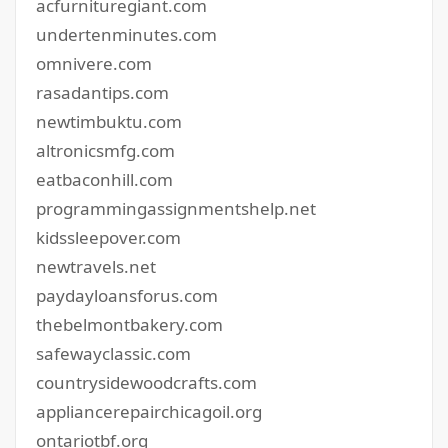
acfurnituregiant.com
undertenminutes.com
omnivere.com
rasadantips.com
newtimbuktu.com
altronicsmfg.com
eatbaconhill.com
programmingassignmentshelp.net
kidssleepover.com
newtravels.net
paydayloansforus.com
thebelmontbakery.com
safewayclassic.com
countrysidewoodcrafts.com
appliancerepairchicagoil.org
ontariotbf.org