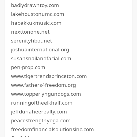
badlydrawntoy.com
lakehoustonumc.com
habakkukmusic.com
nexttonone.net
serenityhbot.net
joshuainternational.org
susansnailandfacial.com
pen-prop.com
www.tigertrendsprinceton.com
www.fathers4freedom.org
www.topperlyngundogs.com
runningoftheelkhalf.com
jeffdunaheerealty.com
peacestrengthyoga.com
freedomfinancialsolutionsinc.com