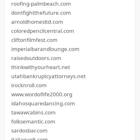
roofing-palmbeach.com
dontfightthefuture.com
arnoldhomesltd.com
coloredpencilcentral.com
cliftonfilmfest.com
imperialbarandlounge.com
raisedoutdoors.com
thinkwithyourheart.net
utahbankruptcyattorneys.net
irocknroll.com
www.wordoflife2000.org
idahosquaredancing.com
tawawcabins.com
folksemantic.com
sardosbar.com
italianvolt.com