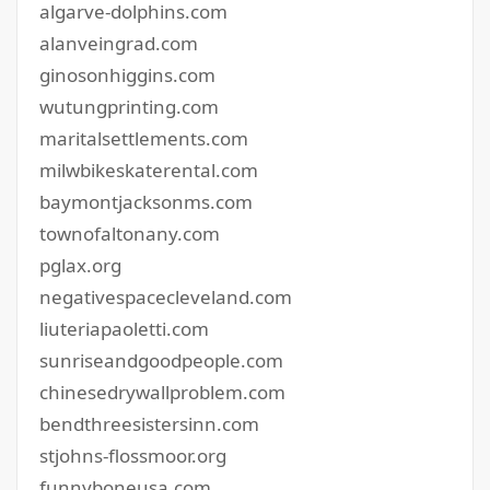
algarve-dolphins.com
alanveingrad.com
ginosonhiggins.com
wutungprinting.com
maritalsettlements.com
milwbikeskaterental.com
baymontjacksonms.com
townofaltonany.com
pglax.org
negativespacecleveland.com
liuteriapaoletti.com
sunriseandgoodpeople.com
chinesedrywallproblem.com
bendthreesistersinn.com
stjohns-flossmoor.org
funnyboneusa.com