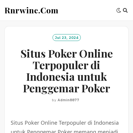
Skip
Rnrwine.com
to
content
Jul 23, 2024
Situs Poker Online
Terpopuler di
Indonesia untuk
Penggemar Poker
by
Admin8877
Situs Poker Online Terpopuler di Indonesia
untuk Penggemar Poker memang menjadi