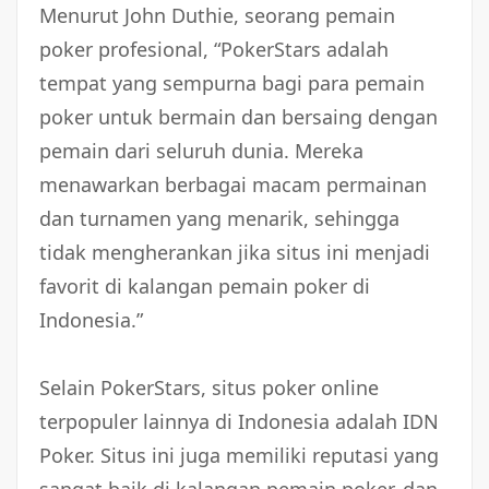
Menurut John Duthie, seorang pemain
poker profesional, “PokerStars adalah
tempat yang sempurna bagi para pemain
poker untuk bermain dan bersaing dengan
pemain dari seluruh dunia. Mereka
menawarkan berbagai macam permainan
dan turnamen yang menarik, sehingga
tidak mengherankan jika situs ini menjadi
favorit di kalangan pemain poker di
Indonesia.”
Selain PokerStars, situs poker online
terpopuler lainnya di Indonesia adalah IDN
Poker. Situs ini juga memiliki reputasi yang