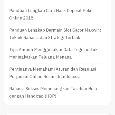
Panduan Lengkap Cara Hack Deposit Poker
Online 2018
Panduan Lengkap Bermain Slot Gacor Maxwin:
Teknik Rahasia dan Strategi Terbaik
Tips Ampuh Menggunakan Data Togel untuk
Meningkatkan Peluang Menang
Pentingnya Memahami Aturan dan Regulasi
Perjudian Online Resmi di Indonesia
Rahasia Sukses Memenangkan Taruhan Bola
dengan Handicap (HDP)