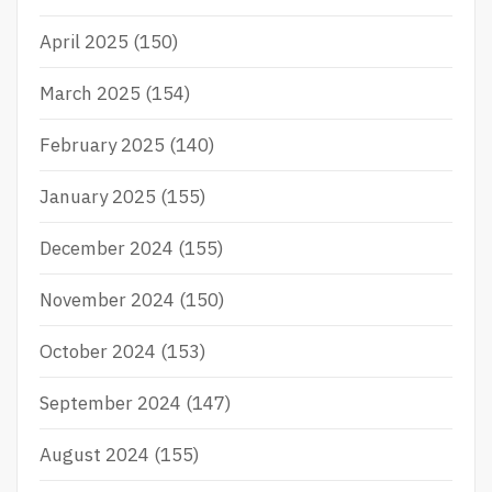
April 2025
(150)
March 2025
(154)
February 2025
(140)
January 2025
(155)
December 2024
(155)
November 2024
(150)
October 2024
(153)
September 2024
(147)
August 2024
(155)