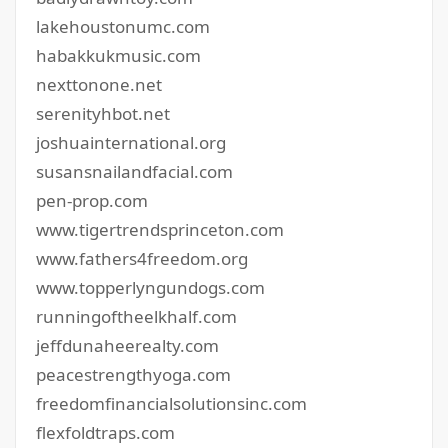
lakehoustonumc.com
habakkukmusic.com
nexttonone.net
serenityhbot.net
joshuainternational.org
susansnailandfacial.com
pen-prop.com
www.tigertrendsprinceton.com
www.fathers4freedom.org
www.topperlyngundogs.com
runningoftheelkhalf.com
jeffdunaheerealty.com
peacestrengthyoga.com
freedomfinancialsolutionsinc.com
flexfoldtraps.com