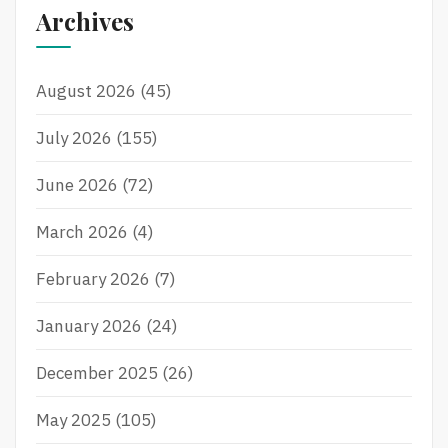
Archives
August 2026
(45)
July 2026
(155)
June 2026
(72)
March 2026
(4)
February 2026
(7)
January 2026
(24)
December 2025
(26)
May 2025
(105)