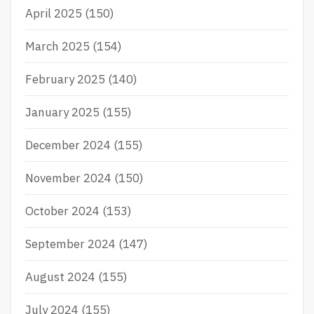
April 2025
(150)
March 2025
(154)
February 2025
(140)
January 2025
(155)
December 2024
(155)
November 2024
(150)
October 2024
(153)
September 2024
(147)
August 2024
(155)
July 2024
(155)