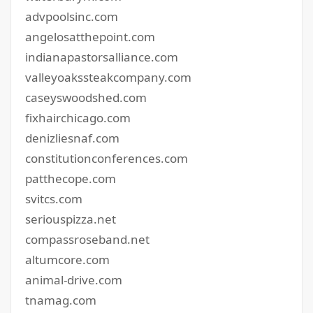
advpoolsinc.com
angelosatthepoint.com
indianapastorsalliance.com
valleyoakssteakcompany.com
caseyswoodshed.com
fixhairchicago.com
denizliesnaf.com
constitutionconferences.com
patthecope.com
svitcs.com
seriouspizza.net
compassroseband.net
altumcore.com
animal-drive.com
tnamag.com