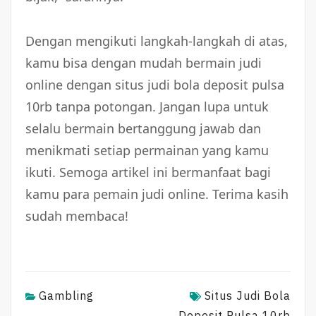
Dengan mengikuti langkah-langkah di atas,
kamu bisa dengan mudah bermain judi
online dengan situs judi bola deposit pulsa
10rb tanpa potongan. Jangan lupa untuk
selalu bermain bertanggung jawab dan
menikmati setiap permainan yang kamu
ikuti. Semoga artikel ini bermanfaat bagi
kamu para pemain judi online. Terima kasih
sudah membaca!
Gambling
Situs Judi Bola
Deposit Pulsa 10rb