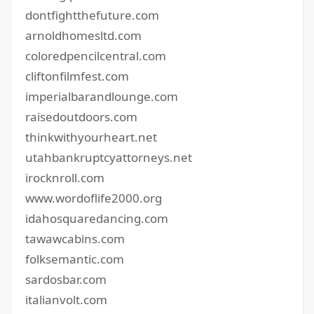
dontfightthefuture.com
arnoldhomesltd.com
coloredpencilcentral.com
cliftonfilmfest.com
imperialbarandlounge.com
raisedoutdoors.com
thinkwithyourheart.net
utahbankruptcyattorneys.net
irocknroll.com
www.wordoflife2000.org
idahosquaredancing.com
tawawcabins.com
folksemantic.com
sardosbar.com
italianvolt.com