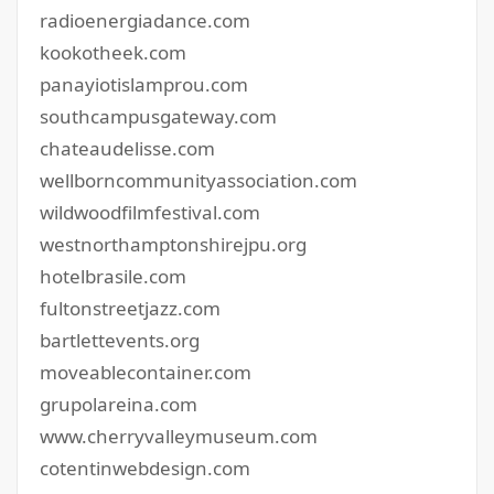
radioenergiadance.com
kookotheek.com
panayiotislamprou.com
southcampusgateway.com
chateaudelisse.com
wellborncommunityassociation.com
wildwoodfilmfestival.com
westnorthamptonshirejpu.org
hotelbrasile.com
fultonstreetjazz.com
bartlettevents.org
moveablecontainer.com
grupolareina.com
www.cherryvalleymuseum.com
cotentinwebdesign.com