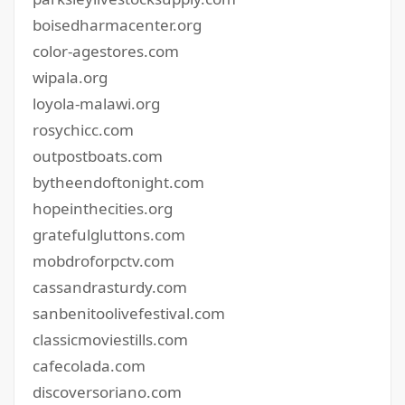
boisedharmacenter.org
color-agestores.com
wipala.org
loyola-malawi.org
rosychicc.com
outpostboats.com
bytheendoftonight.com
hopeinthecities.org
gratefulgluttons.com
mobdroforpctv.com
cassandrasturdy.com
sanbenitoolivefestival.com
classicmoviestills.com
cafecolada.com
discoversoriano.com