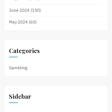
June 2024
(150)
May 2024
(60)
Categories
Gambling
Sidebar