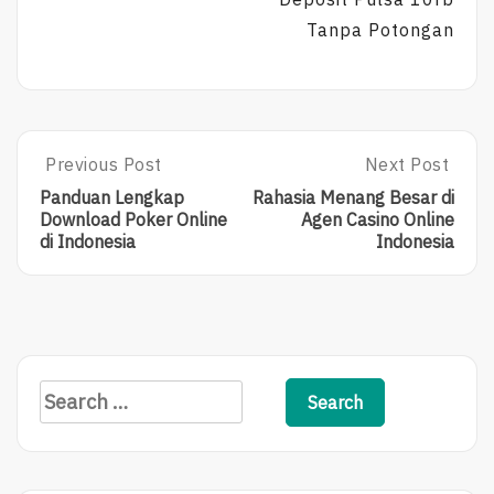
Tanpa Potongan
Post
Previous Post
Next Post
Previous
Next
Post:
Post:
navigation
Panduan Lengkap
Rahasia Menang Besar di
Panduan
Rahasia
Download Poker Online
Agen Casino Online
Lengkap
Menang
di Indonesia
Indonesia
Download
Besar
Poker
Di
Online
Agen
Di
Casino
Indonesia
Online
Indonesia
Search
for: