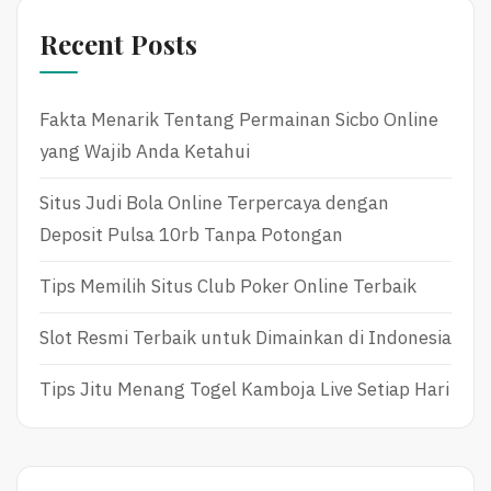
Recent Posts
Fakta Menarik Tentang Permainan Sicbo Online
yang Wajib Anda Ketahui
Situs Judi Bola Online Terpercaya dengan
Deposit Pulsa 10rb Tanpa Potongan
Tips Memilih Situs Club Poker Online Terbaik
Slot Resmi Terbaik untuk Dimainkan di Indonesia
Tips Jitu Menang Togel Kamboja Live Setiap Hari