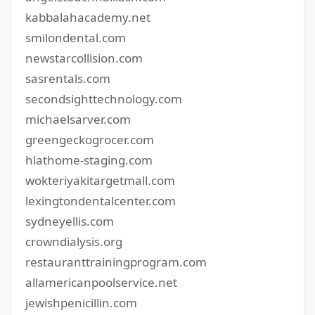
kabbalahacademy.net
smilondental.com
newstarcollision.com
sasrentals.com
secondsighttechnology.com
michaelsarver.com
greengeckogrocer.com
hlathome-staging.com
wokteriyakitargetmall.com
lexingtondentalcenter.com
sydneyellis.com
crowndialysis.org
restauranttrainingprogram.com
allamericanpoolservice.net
jewishpenicillin.com