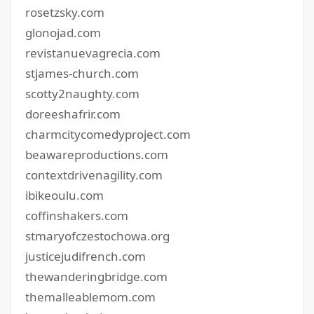
rosetzsky.com
glonojad.com
revistanuevagrecia.com
stjames-church.com
scotty2naughty.com
doreeshafrir.com
charmcitycomedyproject.com
beawareproductions.com
contextdrivenagility.com
ibikeoulu.com
coffinshakers.com
stmaryofczestochowa.org
justicejudifrench.com
thewanderingbridge.com
themalleablemom.com