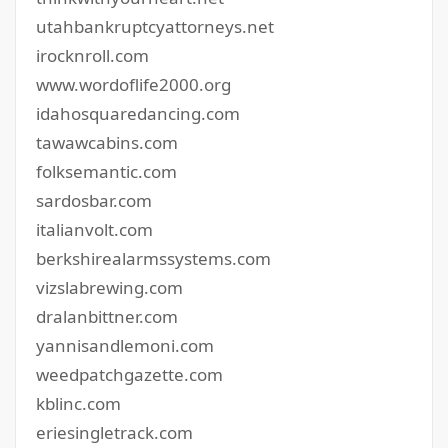
utahbankruptcyattorneys.net
irocknroll.com
www.wordoflife2000.org
idahosquaredancing.com
tawawcabins.com
folksemantic.com
sardosbar.com
italianvolt.com
berkshirealarmssystems.com
vizslabrewing.com
dralanbittner.com
yannisandlemoni.com
weedpatchgazette.com
kblinc.com
eriesingletrack.com