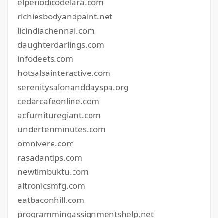
elperiodicodelara.com
richiesbodyandpaint.net
licindiachennai.com
daughterdarlings.com
infodeets.com
hotsalsainteractive.com
serenitysalonanddayspa.org
cedarcafeonline.com
acfurnituregiant.com
undertenminutes.com
omnivere.com
rasadantips.com
newtimbuktu.com
altronicsmfg.com
eatbaconhill.com
programmingassignmentshelp.net