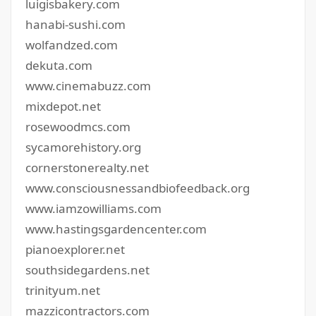
luigisbakery.com
hanabi-sushi.com
wolfandzed.com
dekuta.com
www.cinemabuzz.com
mixdepot.net
rosewoodmcs.com
sycamorehistory.org
cornerstonerealty.net
www.consciousnessandbiofeedback.org
www.iamzowilliams.com
www.hastingsgardencenter.com
pianoexplorer.net
southsidegardens.net
trinityum.net
mazzicontractors.com