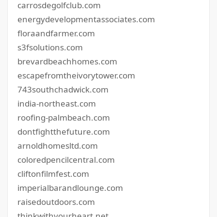
carrosdegolfclub.com
energydevelopmentassociates.com
floraandfarmer.com
s3fsolutions.com
brevardbeachhomes.com
escapefromtheivorytower.com
743southchadwick.com
india-northeast.com
roofing-palmbeach.com
dontfightthefuture.com
arnoldhomesltd.com
coloredpencilcentral.com
cliftonfilmfest.com
imperialbarandlounge.com
raisedoutdoors.com
thinkwithyourheart.net