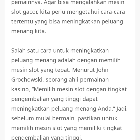
pemainnya. Agar bisa mengalahkan mesin
slot gacor, kita perlu mengetahui cara-cara
tertentu yang bisa meningkatkan peluang
menang kita.
Salah satu cara untuk meningkatkan
peluang menang adalah dengan memilih
mesin slot yang tepat. Menurut John
Grochowski, seorang ahli permainan
kasino, “Memilih mesin slot dengan tingkat
pengembalian yang tinggi dapat
meningkatkan peluang menang Anda.” Jadi,
sebelum mulai bermain, pastikan untuk
memilih mesin slot yang memiliki tingkat
pengembalian yang tinggi.