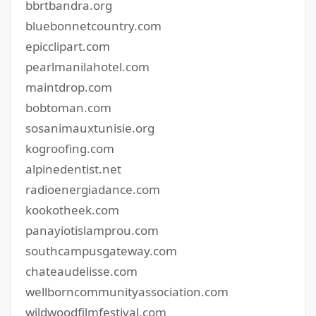
bbrtbandra.org
bluebonnetcountry.com
epicclipart.com
pearlmanilahotel.com
maintdrop.com
bobtoman.com
sosanimauxtunisie.org
kogroofing.com
alpinedentist.net
radioenergiadance.com
kookotheek.com
panayiotislamprou.com
southcampusgateway.com
chateaudelisse.com
wellborncommunityassociation.com
wildwoodfilmfestival.com