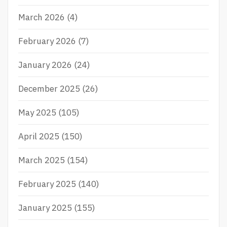
March 2026
(4)
February 2026
(7)
January 2026
(24)
December 2025
(26)
May 2025
(105)
April 2025
(150)
March 2025
(154)
February 2025
(140)
January 2025
(155)