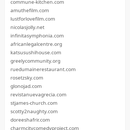
commune-kitchen.com
amuthefilm.com
lustforlovefilm.com
nicolasjolly.net
infinitasymphonia.com
africanlegalcentre.org
katsusushihouse.com
greelycommunity.org
ruedumainerestaurant.com
rosetzsky.com
glonojad.com
revistanuevagrecia.com
stjames-church.com
scotty2naughty.com
doreeshafrir.com
charmcitycomedyproject.com