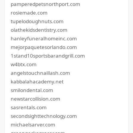
pamperedpetsnorthport.com
rosiemade.com
tupelodoughnuts.com
olathekidsdentistry.com
hanleyfuneralhomeinc.com
mejorpaquetesorlando.com
1stand10sportsbarandgrill.com
w4btx.com
angelstouchnaillash.com
kabbalahacademy.net
smilondental.com
newstarcollision.com
sasrentals.com
secondsighttechnology.com
michaelsarver.com