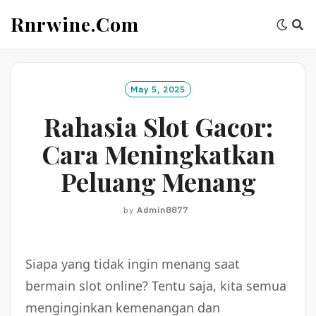
Skip
Rnrwine.com
to
content
May 5, 2025
Rahasia Slot Gacor:
Cara Meningkatkan
Peluang Menang
by
Admin8877
Siapa yang tidak ingin menang saat
bermain slot online? Tentu saja, kita semua
menginginkan kemenangan dan