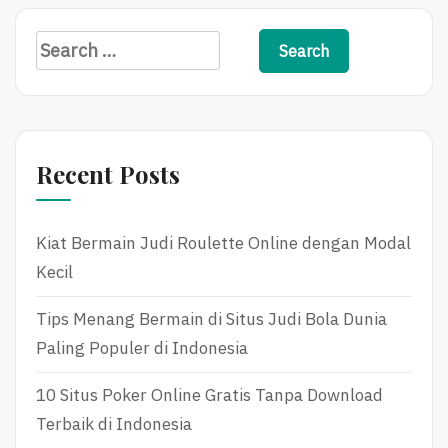
Di
Situs
Indonesia
Poker
Online
Search
Terpercaya
for:
Recent Posts
Kiat Bermain Judi Roulette Online dengan Modal
Kecil
Tips Menang Bermain di Situs Judi Bola Dunia
Paling Populer di Indonesia
10 Situs Poker Online Gratis Tanpa Download
Terbaik di Indonesia