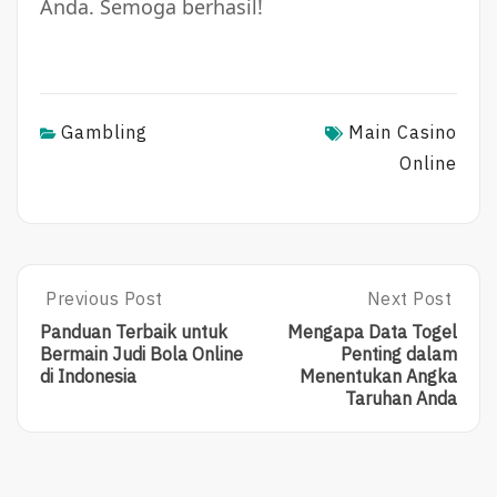
Anda. Semoga berhasil!
Gambling
Main Casino
Online
Post
Previous Post
Next Post
Previous
Next
Post:
Post:
navigation
Panduan Terbaik untuk
Mengapa Data Togel
Panduan
Mengapa
Bermain Judi Bola Online
Penting dalam
Terbaik
Data
di Indonesia
Menentukan Angka
Untuk
Togel
Taruhan Anda
Bermain
Penting
Judi
Dalam
Bola
Menentukan
Online
Angka