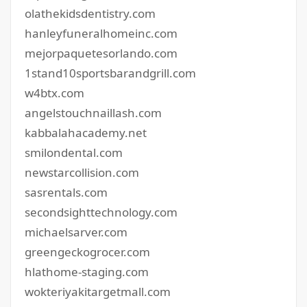
olathekidsdentistry.com
hanleyfuneralhomeinc.com
mejorpaquetesorlando.com
1stand10sportsbarandgrill.com
w4btx.com
angelstouchnaillash.com
kabbalahacademy.net
smilondental.com
newstarcollision.com
sasrentals.com
secondsighttechnology.com
michaelsarver.com
greengeckogrocer.com
hlathome-staging.com
wokteriyakitargetmall.com