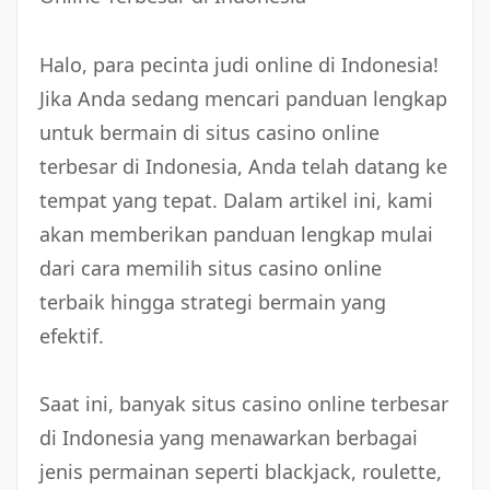
Halo, para pecinta judi online di Indonesia!
Jika Anda sedang mencari panduan lengkap
untuk bermain di situs casino online
terbesar di Indonesia, Anda telah datang ke
tempat yang tepat. Dalam artikel ini, kami
akan memberikan panduan lengkap mulai
dari cara memilih situs casino online
terbaik hingga strategi bermain yang
efektif.
Saat ini, banyak situs casino online terbesar
di Indonesia yang menawarkan berbagai
jenis permainan seperti blackjack, roulette,