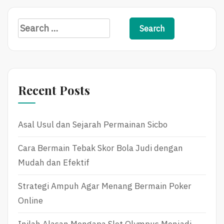
Di
Taruhan
Indonesia
Anda
Search
for:
Recent Posts
Asal Usul dan Sejarah Permainan Sicbo
Cara Bermain Tebak Skor Bola Judi dengan
Mudah dan Efektif
Strategi Ampuh Agar Menang Bermain Poker
Online