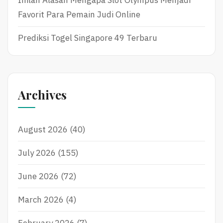
Inilah Alasan Mengapa Slot Olympus Menjadi
Favorit Para Pemain Judi Online
Prediksi Togel Singapore 49 Terbaru
Archives
August 2026
(40)
July 2026
(155)
June 2026
(72)
March 2026
(4)
February 2026
(7)