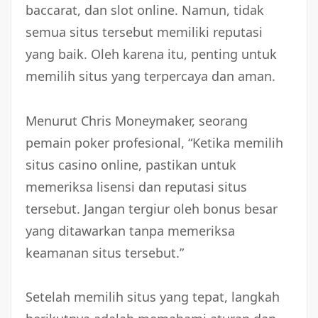
baccarat, dan slot online. Namun, tidak
semua situs tersebut memiliki reputasi
yang baik. Oleh karena itu, penting untuk
memilih situs yang terpercaya dan aman.
Menurut Chris Moneymaker, seorang
pemain poker profesional, “Ketika memilih
situs casino online, pastikan untuk
memeriksa lisensi dan reputasi situs
tersebut. Jangan tergiur oleh bonus besar
yang ditawarkan tanpa memeriksa
keamanan situs tersebut.”
Setelah memilih situs yang tepat, langkah