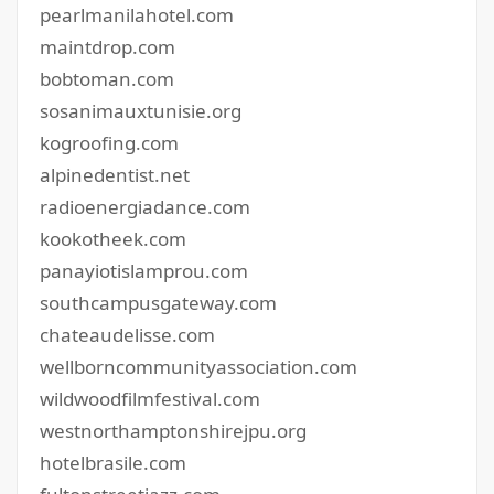
pearlmanilahotel.com
maintdrop.com
bobtoman.com
sosanimauxtunisie.org
kogroofing.com
alpinedentist.net
radioenergiadance.com
kookotheek.com
panayiotislamprou.com
southcampusgateway.com
chateaudelisse.com
wellborncommunityassociation.com
wildwoodfilmfestival.com
westnorthamptonshirejpu.org
hotelbrasile.com