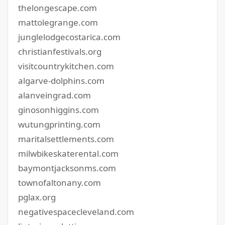
thelongescape.com
mattolegrange.com
junglelodgecostarica.com
christianfestivals.org
visitcountrykitchen.com
algarve-dolphins.com
alanveingrad.com
ginosonhiggins.com
wutungprinting.com
maritalsettlements.com
milwbikeskaterental.com
baymontjacksonms.com
townofaltonany.com
pglax.org
negativespacecleveland.com