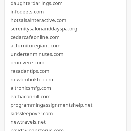
daughterdarlings.com
infodeets.com
hotsalsainteractive.com
serenitysalonanddayspa.org
cedarcafeonline.com
acfurnituregiant.com
undertenminutes.com
omnivere.com
rasadantips.com
newtimbuktu.com
altronicsmfg.com
eatbaconhill.com
programmingassignmentshelp.net
kidssleepover.com
newtravels.net
paydayloansforus.com