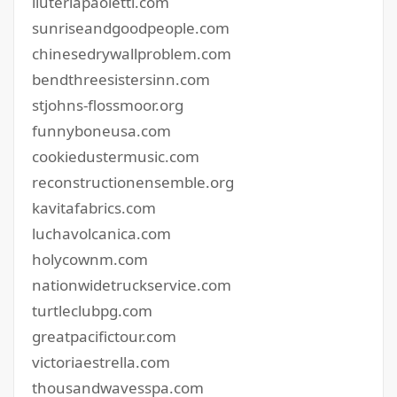
liuteriapaoletti.com
sunriseandgoodpeople.com
chinesedrywallproblem.com
bendthreesistersinn.com
stjohns-flossmoor.org
funnyboneusa.com
cookiedustermusic.com
reconstructionensemble.org
kavitafabrics.com
luchavolcanica.com
holycownm.com
nationwidetruckservice.com
turtleclubpg.com
greatpacifictour.com
victoriaestrella.com
thousandwavesspa.com