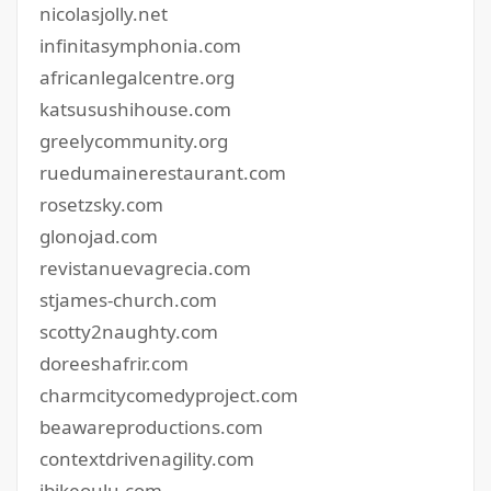
nicolasjolly.net
infinitasymphonia.com
africanlegalcentre.org
katsusushihouse.com
greelycommunity.org
ruedumainerestaurant.com
rosetzsky.com
glonojad.com
revistanuevagrecia.com
stjames-church.com
scotty2naughty.com
doreeshafrir.com
charmcitycomedyproject.com
beawareproductions.com
contextdrivenagility.com
ibikeoulu.com