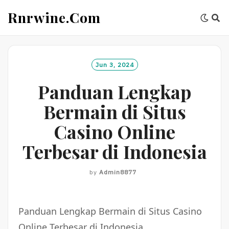
Skip
Rnrwine.com
to
content
Jun 3, 2024
Panduan Lengkap
Bermain di Situs
Casino Online
Terbesar di Indonesia
by
Admin8877
Panduan Lengkap Bermain di Situs Casino
Online Terbesar di Indonesia