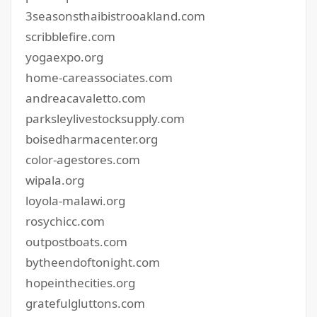
3seasonsthaibistrooakland.com
scribblefire.com
yogaexpo.org
home-careassociates.com
andreacavaletto.com
parksleylivestocksupply.com
boisedharmacenter.org
color-agestores.com
wipala.org
loyola-malawi.org
rosychicc.com
outpostboats.com
bytheendoftonight.com
hopeinthecities.org
gratefulgluttons.com