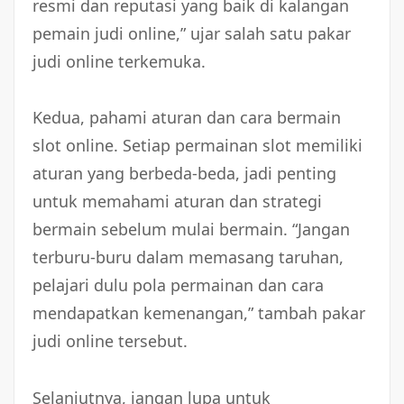
resmi dan reputasi yang baik di kalangan
pemain judi online,” ujar salah satu pakar
judi online terkemuka.
Kedua, pahami aturan dan cara bermain
slot online. Setiap permainan slot memiliki
aturan yang berbeda-beda, jadi penting
untuk memahami aturan dan strategi
bermain sebelum mulai bermain. “Jangan
terburu-buru dalam memasang taruhan,
pelajari dulu pola permainan dan cara
mendapatkan kemenangan,” tambah pakar
judi online tersebut.
Selanjutnya, jangan lupa untuk