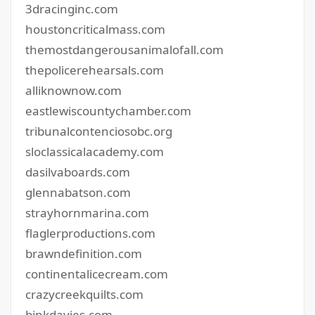
3dracinginc.com
houstoncriticalmass.com
themostdangerousanimalofall.com
thepolicerehearsals.com
alliknownow.com
eastlewiscountychamber.com
tribunalcontenciosobc.org
sloclassicalacademy.com
dasilvaboards.com
glennabatson.com
strayhornmarina.com
flaglerproductions.com
brawndefinition.com
continentalicecream.com
crazycreekquilts.com
binkdavies.com