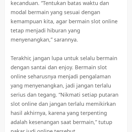
kecanduan. “Tentukan batas waktu dan
modal bermain yang sesuai dengan
kemampuan kita, agar bermain slot online
tetap menjadi hiburan yang
menyenangkan,” sarannya.
Terakhir, jangan lupa untuk selalu bermain
dengan santai dan enjoy. Bermain slot
online seharusnya menjadi pengalaman
yang menyenangkan, jadi jangan terlalu
serius dan tegang. “Nikmati setiap putaran
slot online dan jangan terlalu memikirkan
hasil akhirnya, karena yang terpenting
adalah kesenangan saat bermain,” tutup
pakar judi online tersebut.