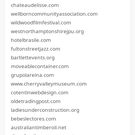
chateaudelisse.com
wellborncommunityassociation.com
wildwoodfilmfestival.com
westnorthamptonshirejpu.org
hotelbrasile.com
fultonstreetjazz.com
bartlettevents.org
moveablecontainer.com
grupolareina.com
www.cherryvalleymuseum.com
cotentinwebdesign.com
oldetradingpost.com
ladiesunderconstruction.org
bebeslectores.com
australiantimberoil.net