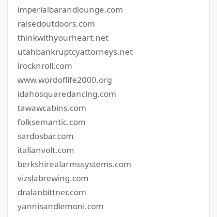
imperialbarandlounge.com
raisedoutdoors.com
thinkwithyourheart.net
utahbankruptcyattorneys.net
irocknroll.com
www.wordoflife2000.org
idahosquaredancing.com
tawawcabins.com
folksemantic.com
sardosbar.com
italianvolt.com
berkshirealarmssystems.com
vizslabrewing.com
dralanbittner.com
yannisandlemoni.com