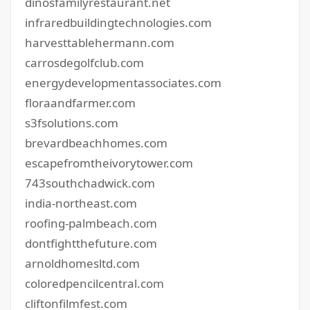
dinosfamilyrestaurant.net
infraredbuildingtechnologies.com
harvesttablehermann.com
carrosdegolfclub.com
energydevelopmentassociates.com
floraandfarmer.com
s3fsolutions.com
brevardbeachhomes.com
escapefromtheivorytower.com
743southchadwick.com
india-northeast.com
roofing-palmbeach.com
dontfightthefuture.com
arnoldhomesltd.com
coloredpencilcentral.com
cliftonfilmfest.com