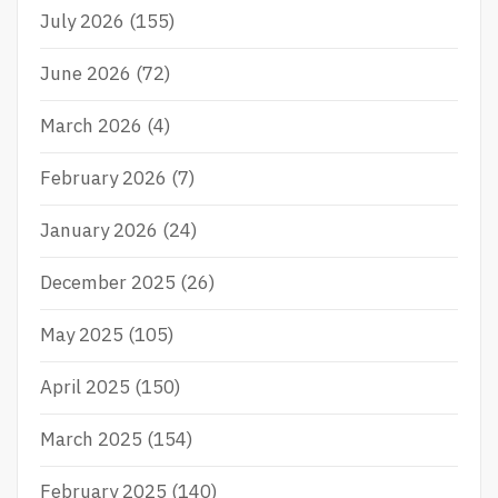
July 2026
(155)
June 2026
(72)
March 2026
(4)
February 2026
(7)
January 2026
(24)
December 2025
(26)
May 2025
(105)
April 2025
(150)
March 2025
(154)
February 2025
(140)