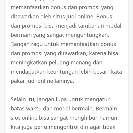
memanfaatkan bonus dan promosi yang
ditawarkan oleh situs judi online. Bonus
dan promosi bisa menjadi tambahan modal
bermain yang sangat menguntungkan.
“Jangan ragu untuk memanfaatkan bonus
dan promosi yang ditawarkan, karena bisa
meningkatkan peluang menang dan
mendapatkan keuntungan lebih besar,” kata
pakar judi online lainnya.
Selain itu, jangan lupa untuk mengatur
batas waktu dan modal bermain. Bermain
slot online bisa sangat menghibur, namun
kita juga perlu mengontrol diri agar tidak