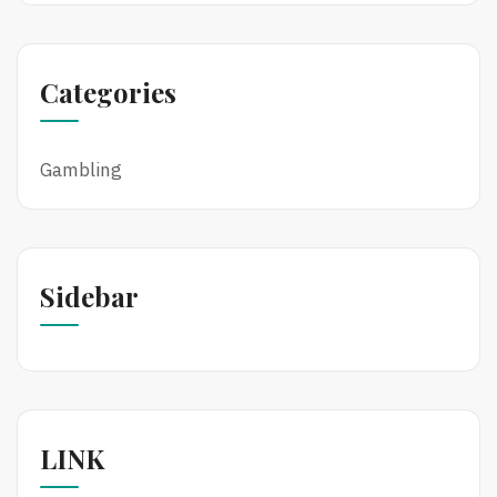
Categories
Gambling
Sidebar
LINK