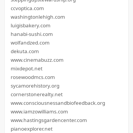
ccvoptica.com
washingtonlehigh.com
luigisbakery.com
hanabi-sushi.com
wolfandzed.com
dekuta.com
www.cinemabuzz.com
mixdepot.net
rosewoodmcs.com
sycamorehistory.org
cornerstonerealty.net
www.consciousnessandbiofeedback.org
www.iamzowilliams.com
www.hastingsgardencenter.com
pianoexplorer.net