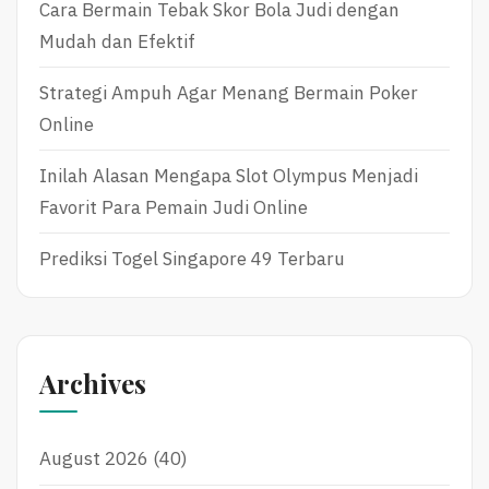
Cara Bermain Tebak Skor Bola Judi dengan
Mudah dan Efektif
Strategi Ampuh Agar Menang Bermain Poker
Online
Inilah Alasan Mengapa Slot Olympus Menjadi
Favorit Para Pemain Judi Online
Prediksi Togel Singapore 49 Terbaru
Archives
August 2026
(40)