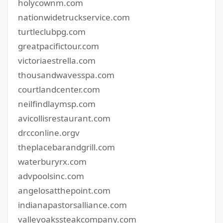
holycownm.com
nationwidetruckservice.com
turtleclubpg.com
greatpacifictour.com
victoriaestrella.com
thousandwavesspa.com
courtlandcenter.com
neilfindlaymsp.com
avicollisrestaurant.com
drcconline.org
v
theplacebarandgrill.com
waterburyrx.com
advpoolsinc.com
angelosatthepoint.com
indianapastorsalliance.com
valleyoakssteakcompany.com