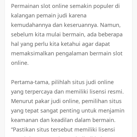
Permainan slot online semakin populer di
kalangan pemain judi karena
kemudahannya dan keseruannya. Namun,
sebelum kita mulai bermain, ada beberapa
hal yang perlu kita ketahui agar dapat
memaksimalkan pengalaman bermain slot
online.
Pertama-tama, pilihlah situs judi online
yang terpercaya dan memiliki lisensi resmi.
Menurut pakar judi online, pemilihan situs
yang tepat sangat penting untuk menjamin
keamanan dan keadilan dalam bermain.
“Pastikan situs tersebut memiliki lisensi