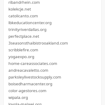
ribandrhein.com
kolekcje.net
catolicanto.com
lbkeducationcenter.org
trinityriverdallas.org
perfectplace.net
3seasonsthaibistrooakland.com
scribblefire.com
yogaexpo.org
home-careassociates.com
andreacavaletto.com
parksleylivestocksupply.com
boisedharmacenter.org
color-agestores.com
wipala.org
loyola-malawi.org