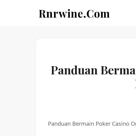
Skip
Rnrwine.com
to
content
Panduan Bermai
Panduan Bermain Poker Casino On