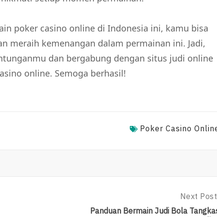
 poker casino online di Indonesia ini, kamu bisa
n meraih kemenangan dalam permainan ini. Jadi,
ntunganmu dan bergabung dengan situs judi online
asino online. Semoga berhasil!
Poker Casino Onlin
Next Post
Next
Post:
Panduan Bermain Judi Bola Tangka