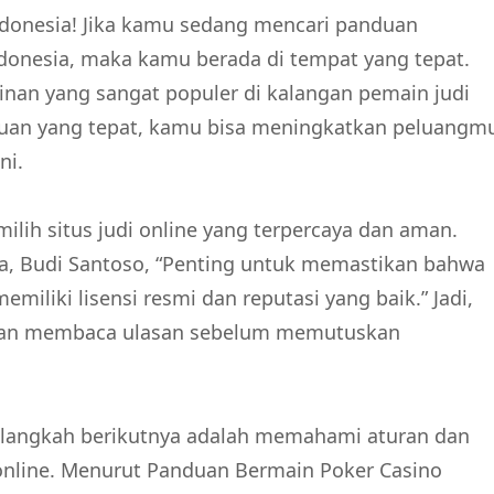
 Indonesia! Jika kamu sedang mencari panduan
ndonesia, maka kamu berada di tempat yang tepat.
inan yang sangat populer di kalangan pemain judi
duan yang tepat, kamu bisa meningkatkan peluangm
ni.
lih situs judi online yang terpercaya dan aman.
ia, Budi Santoso, “Penting untuk memastikan bahwa
emiliki lisensi resmi dan reputasi yang baik.” Jadi,
 dan membaca ulasan sebelum memutuskan
t, langkah berikutnya adalah memahami aturan dan
 online. Menurut Panduan Bermain Poker Casino