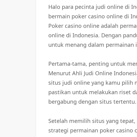
Halo para pecinta judi online di
bermain poker casino online di I
Poker casino online adalah perma
online di Indonesia. Dengan pan
untuk menang dalam permainan i
Pertama-tama, penting untuk memi
Menurut Ahli Judi Online Indones
situs judi online yang kamu pilih m
pastikan untuk melakukan riset
bergabung dengan situs tertentu.
Setelah memilih situs yang tepa
strategi permainan poker casino