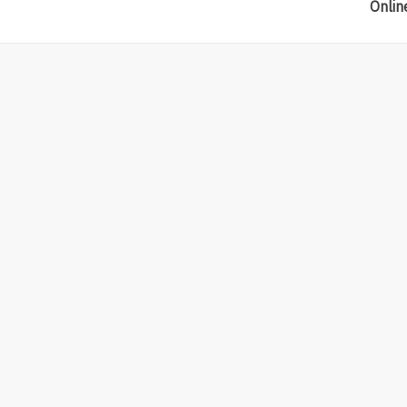
Panduan
Onlin
Bermain
Judi
Bola
Tangkas
Online