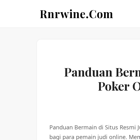
Skip
Rnrwine.com
to
content
Panduan Berma
Poker O
Panduan Bermain di Situs Resmi J
bagi para pemain judi online. Mem