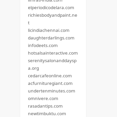
elperiodicodelara.com
richiesbodyandpaint.ne
t
licindiachennai.com
daughterdarlings.com
infodeets.com
hotsalsainteractive.com
serenitysalonanddaysp
a.org
cedarcafeonline.com
acfurnituregiant.com
undertenminutes.com
omnivere.com
rasadantips.com
newtimbuktu.com