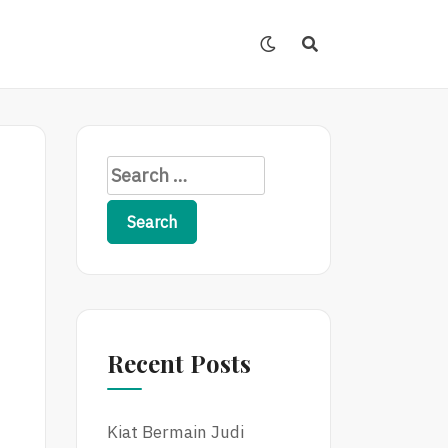
Search
for:
Recent Posts
Kiat Bermain Judi