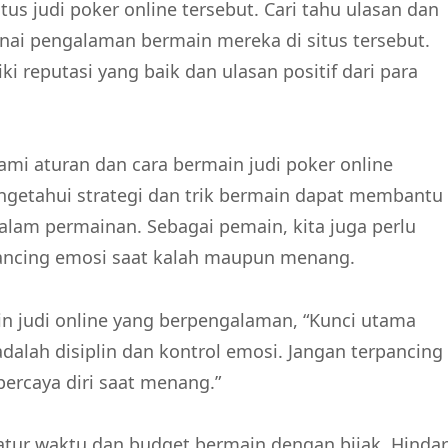
tus judi poker online tersebut. Cari tahu ulasan dan
nai pengalaman bermain mereka di situs tersebut.
ki reputasi yang baik dan ulasan positif dari para
ami aturan dan cara bermain judi poker online
getahui strategi dan trik bermain dapat membantu
am permainan. Sebagai pemain, kita juga perlu
ancing emosi saat kalah maupun menang.
n judi online yang berpengalaman, “Kunci utama
dalah disiplin dan kontrol emosi. Jangan terpancing
percaya diri saat menang.”
atur waktu dan budget bermain dengan bijak. Hindar