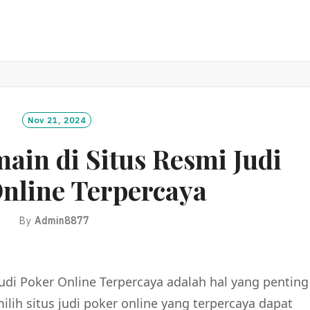
Nov 21, 2024
in di Situs Resmi Judi
nline Terpercaya
By
Admin8877
udi Poker Online Terpercaya adalah hal yang penting
ilih situs judi poker online yang terpercaya dapat