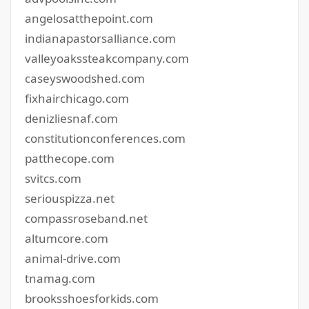
angelosatthepoint.com
indianapastorsalliance.com
valleyoakssteakcompany.com
caseyswoodshed.com
fixhairchicago.com
denizliesnaf.com
constitutionconferences.com
patthecope.com
svitcs.com
seriouspizza.net
compassroseband.net
altumcore.com
animal-drive.com
tnamag.com
brooksshoesforkids.com