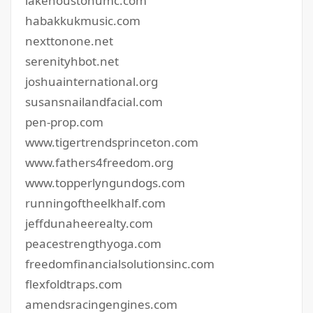
lakehoustonumc.com
habakkukmusic.com
nexttonone.net
serenityhbot.net
joshuainternational.org
susansnailandfacial.com
pen-prop.com
www.tigertrendsprinceton.com
www.fathers4freedom.org
www.topperlyngundogs.com
runningoftheelkhalf.com
jeffdunaheerealty.com
peacestrengthyoga.com
freedomfinancialsolutionsinc.com
flexfoldtraps.com
amendsracingengines.com