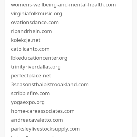
womens-wellbeing-and-mental-health.com
virginiafolkmusic.org
ovationsdance.com
ribandrhein.com
kolekcje.net
catolicanto.com
lbkeducationcenter.org
trinityriverdallas.org
perfectplace.net
3seasonsthaibistrooakland.com
scribblefire.com
yogaexpo.org
home-careassociates.com
andreacavaletto.com
parksleylivestocksupply.com