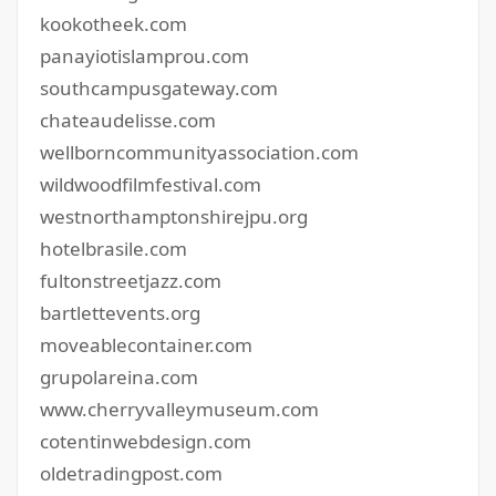
kookotheek.com
panayiotislamprou.com
southcampusgateway.com
chateaudelisse.com
wellborncommunityassociation.com
wildwoodfilmfestival.com
westnorthamptonshirejpu.org
hotelbrasile.com
fultonstreetjazz.com
bartlettevents.org
moveablecontainer.com
grupolareina.com
www.cherryvalleymuseum.com
cotentinwebdesign.com
oldetradingpost.com