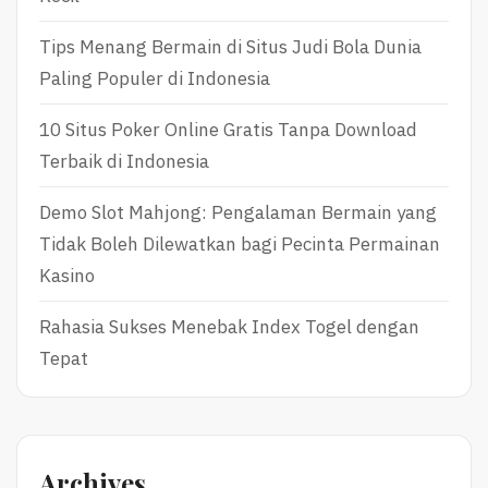
Tips Menang Bermain di Situs Judi Bola Dunia
Paling Populer di Indonesia
10 Situs Poker Online Gratis Tanpa Download
Terbaik di Indonesia
Demo Slot Mahjong: Pengalaman Bermain yang
Tidak Boleh Dilewatkan bagi Pecinta Permainan
Kasino
Rahasia Sukses Menebak Index Togel dengan
Tepat
Archives