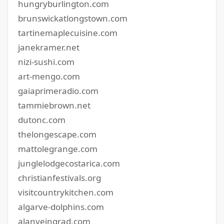
hungryburlington.com
brunswickatlongstown.com
tartinemaplecuisine.com
janekramer.net
nizi-sushi.com
art-mengo.com
gaiaprimeradio.com
tammiebrown.net
dutonc.com
thelongescape.com
mattolegrange.com
junglelodgecostarica.com
christianfestivals.org
visitcountrykitchen.com
algarve-dolphins.com
alanveingrad.com