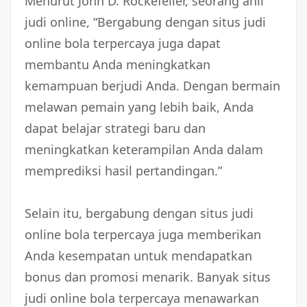
Menurut John D. Rockefeller, seorang ahli
judi online, “Bergabung dengan situs judi
online bola terpercaya juga dapat
membantu Anda meningkatkan
kemampuan berjudi Anda. Dengan bermain
melawan pemain yang lebih baik, Anda
dapat belajar strategi baru dan
meningkatkan keterampilan Anda dalam
memprediksi hasil pertandingan.”
Selain itu, bergabung dengan situs judi
online bola terpercaya juga memberikan
Anda kesempatan untuk mendapatkan
bonus dan promosi menarik. Banyak situs
judi online bola terpercaya menawarkan