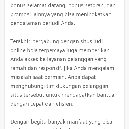
bonus selamat datang, bonus setoran, dan
promosi lainnya yang bisa meningkatkan
pengalaman berjudi Anda.
Terakhir, bergabung dengan situs judi
online bola terpercaya juga memberikan
Anda akses ke layanan pelanggan yang
ramah dan responsif. Jika Anda mengalami
masalah saat bermain, Anda dapat
menghubungi tim dukungan pelanggan
situs tersebut untuk mendapatkan bantuan
dengan cepat dan efisien.
Dengan begitu banyak manfaat yang bisa