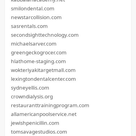
smilondental.com
newstarcollision.com
sasrentals.com
secondsighttechnology.com
michaelsarver.com
greengeckogrocer.com
hlathome-staging.com
wokteriyakitargetmall.com
lexingtondentalcenter.com
sydneyellis.com
crowndialysis.org
restauranttrainingprogram.com
allamericanpoolservice.net
jewishpenicillin.com
tomsavagestudios.com