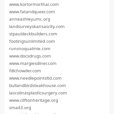
www.kortormorthai.com
www.fatandqueer.com
anneashleyumc.org
landsurveyskansascity.com
stpauldeckbuilders.com
footingsunlimited.com
runsnoqualmie.com
www.docsdrugs.com
www.margiesdiner.com
fdlchowder.com
www.needlepointsltd.com
bullandbirdsteakhouse.com
lascolinasplasticsurgery.com
www.cliftonheritage.org
sma43.org