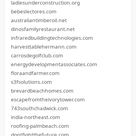
ladiesunderconstruction.org
bebeslectores.com
australiantimberoil.net
dinosfamilyrestaurant.net
infraredbuildingtechnologies.com
harvesttablehermann.com
carrosdegolfclub.com
energydevelopmentassociates.com
floraandfarmer.com
s3fsolutions.com
brevardbeachhomes.com
escapefromtheivorytower.com
743southchadwick.com
india-northeast.com
roofing-palmbeach.com
dontfightthefuture.com