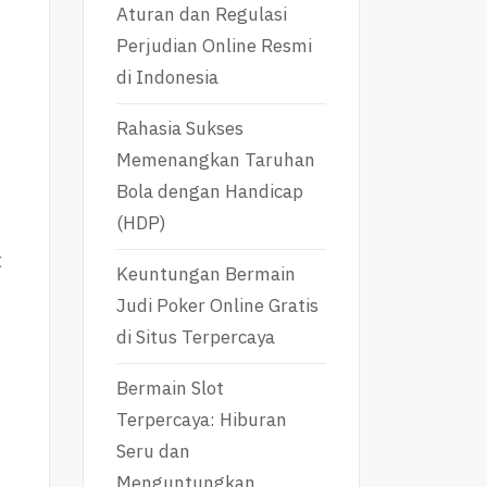
Aturan dan Regulasi
Perjudian Online Resmi
di Indonesia
Rahasia Sukses
Memenangkan Taruhan
Bola dengan Handicap
(HDP)
t
Keuntungan Bermain
Judi Poker Online Gratis
di Situs Terpercaya
Bermain Slot
Terpercaya: Hiburan
Seru dan
Menguntungkan