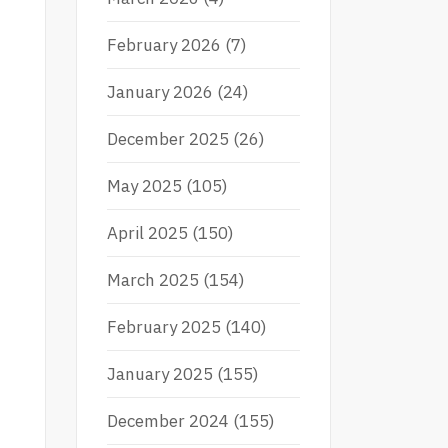
February 2026
(7)
January 2026
(24)
December 2025
(26)
May 2025
(105)
April 2025
(150)
March 2025
(154)
February 2025
(140)
January 2025
(155)
December 2024
(155)