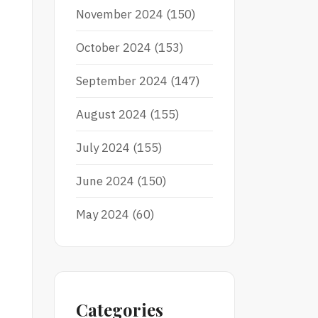
November 2024
(150)
n
October 2024
(153)
September 2024
(147)
August 2024
(155)
July 2024
(155)
June 2024
(150)
May 2024
(60)
Categories