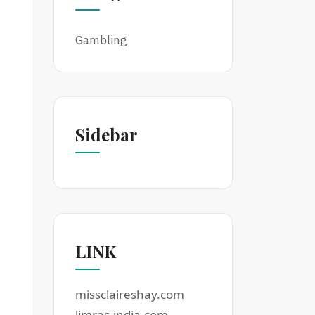
Gambling
Sidebar
LINK
missclaireshay.com
limras-india.com