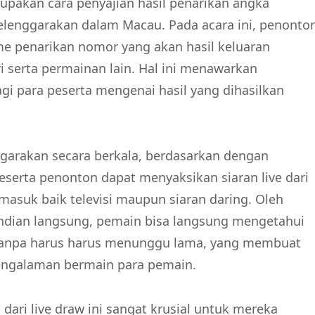
akan cara penyajian hasil penarikan angka
selenggarakan dalam Macau. Pada acara ini, penonto
me penarikan nomor yang akan hasil keluaran
i serta permainan lain. Hal ini menawarkan
gi para peserta mengenai hasil yang dihasilkan
nggarakan secara berkala, berdasarkan dengan
peserta penonton dapat menyaksikan siaran live dari
masuk baik televisi maupun siaran daring. Oleh
ndian langsung, pemain bisa langsung mengetahui
 tanpa harus harus menunggu lama, yang membuat
pengalaman bermain para pemain.
 dari live draw ini sangat krusial untuk mereka