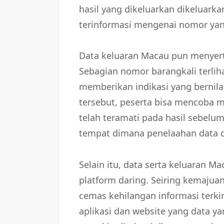
hasil yang dikeluarkan dikeluarka
terinformasi mengenai nomor ya
Data keluaran Macau pun menyert
Sebagian nomor barangkali terlih
memberikan indikasi yang bernilai
tersebut, peserta bisa mencoba 
telah teramati pada hasil sebelu
tempat dimana penelaahan data d
Selain itu, data serta keluaran M
platform daring. Seiring kemajua
cemas kehilangan informasi terki
aplikasi dan website yang data y