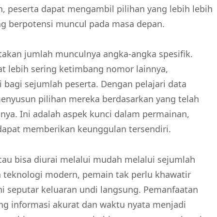
n, peserta dapat mengambil pilihan yang lebih lebih
ng berpotensi muncul pada masa depan.
akan jumlah munculnya angka-angka spesifik.
at lebih sering ketimbang nomor lainnya,
 bagi sejumlah peserta. Dengan pelajari data
menyusun pilihan mereka berdasarkan yang telah
mnya. Ini adalah aspek kunci dalam permainan,
apat memberikan keunggulan tersendiri.
acau bisa diurai melalui mudah melalui sejumlah
n teknologi modern, pemain tak perlu khawatir
ni seputar keluaran undi langsung. Pemanfaatan
ang informasi akurat dan waktu nyata menjadi