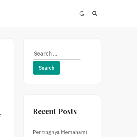
Search
for:
:
Recent Posts
h
Pentingnya Memahami