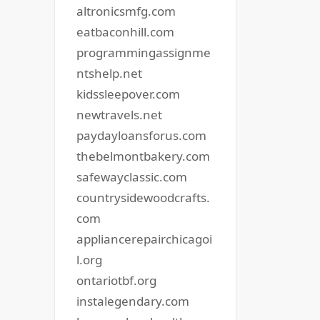
altronicsmfg.com
eatbaconhill.com
an
programmingassignme
ntshelp.net
kidssleepover.com
newtravels.net
paydayloansforus.com
thebelmontbakery.com
safewayclassic.com
countrysidewoodcrafts.
com
appliancerepairchicagoi
l.org
ontariotbf.org
instalegendary.com