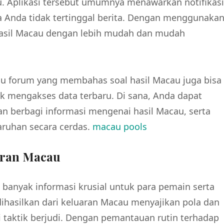
. Aplikasi tersebut umumnya menawarkan notifikasi
ga Anda tidak tertinggal berita. Dengan menggunaka
hasil Macau dengan lebih mudah dan mudah
au forum yang membahas soal hasil Macau juga bisa
k mengakses data terbaru. Di sana, Anda dapat
an berbagi informasi mengenai hasil Macau, serta
ruhan secara cerdas.
macau pools
uaran Macau
banyak informasi krusial untuk para pemain serta
ihasilkan dari keluaran Macau menyajikan pola dan
i taktik berjudi. Dengan pemantauan rutin terhadap