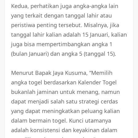
Kedua, perhatikan juga angka-angka lain
yang terkait dengan tanggal lahir atau
peristiwa penting tersebut. Misalnya, jika
tanggal lahir kalian adalah 15 Januari, kalian
juga bisa mempertimbangkan angka 1
(bulan Januari) dan angka 5 (tanggal 15).
Menurut Bapak Jaya Kusuma, “Memilih
angka togel berdasarkan Kalender Togel
bukanlah jaminan untuk menang, namun
dapat menjadi salah satu strategi cerdas
yang dapat meningkatkan peluang kalian
dalam bermain togel. Kunci utamanya
adalah konsistensi dan keyakinan dalam