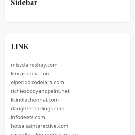
Sidebar
LINK
missclaireshay.com
limras-india.com
elperiodicodelara.com
richiesbodyandpaint.net
licindiachennai.com
daughterdarlings.com
infodeets.com
hotsalsainteractive.com
serenitysalonanddayspa.org