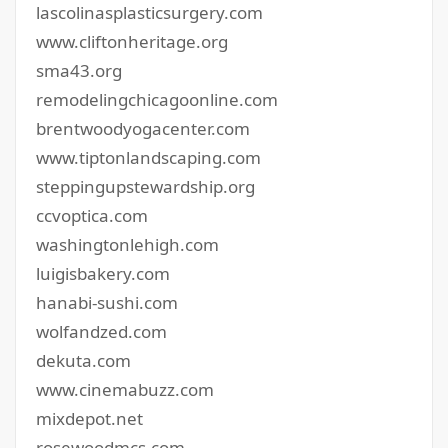
lascolinasplasticsurgery.com
www.cliftonheritage.org
sma43.org
remodelingchicagoonline.com
brentwoodyogacenter.com
www.tiptonlandscaping.com
steppingupstewardship.org
ccvoptica.com
washingtonlehigh.com
luigisbakery.com
hanabi-sushi.com
wolfandzed.com
dekuta.com
www.cinemabuzz.com
mixdepot.net
rosewoodmcs.com