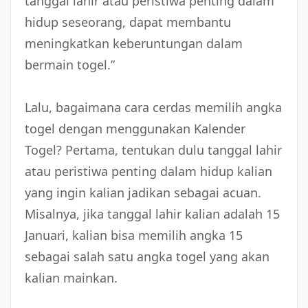
tanggal lahir atau peristiwa penting dalam
hidup seseorang, dapat membantu
meningkatkan keberuntungan dalam
bermain togel.”
Lalu, bagaimana cara cerdas memilih angka
togel dengan menggunakan Kalender
Togel? Pertama, tentukan dulu tanggal lahir
atau peristiwa penting dalam hidup kalian
yang ingin kalian jadikan sebagai acuan.
Misalnya, jika tanggal lahir kalian adalah 15
Januari, kalian bisa memilih angka 15
sebagai salah satu angka togel yang akan
kalian mainkan.