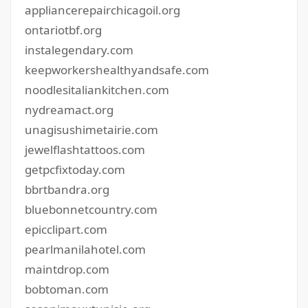
appliancerepairchicagoil.org
ontariotbf.org
instalegendary.com
keepworkershealthyandsafe.com
noodlesitaliankitchen.com
nydreamact.org
unagisushimetairie.com
jewelflashtattoos.com
getpcfixtoday.com
bbrtbandra.org
bluebonnetcountry.com
epicclipart.com
pearlmanilahotel.com
maintdrop.com
bobtoman.com