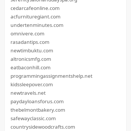
cedarcafeonline.com
acfurnituregiant.com
undertenminutes.com
omnivere.com
rasadantips.com
newtimbuktu.com
altronicsmfg.com
eatbaconhill.com
programmingassignmentshelp.net
kidssleepover.com
newtravels.net
paydayloansforus.com
thebelmontbakery.com
safewayclassic.com
countrysidewoodcrafts.com