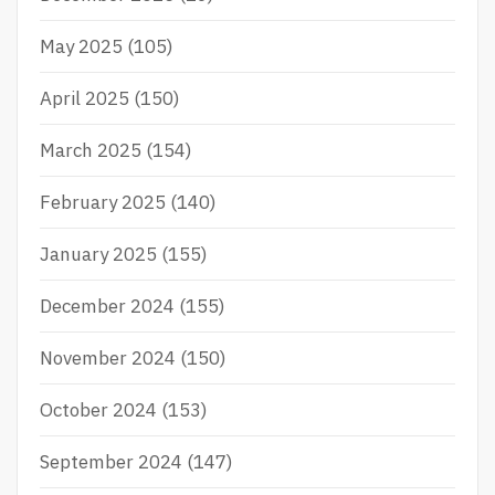
May 2025
(105)
April 2025
(150)
March 2025
(154)
February 2025
(140)
January 2025
(155)
December 2024
(155)
November 2024
(150)
October 2024
(153)
September 2024
(147)