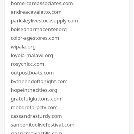
home-careassociates.com
andreacavaletto.com
parksleylivestocksupply.com
boisedharmacenter.org
color-agestores.com
wipala.org
loyola-malawi.org
rosychicc.com
outpostboats.com
bytheendoftonight.com
hopeinthecities.org
gratefulgluttons.com
mobdroforpctv.com
cassandrasturdy.com
sanbenitoolivefestival.com
classicmoviestills.com