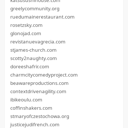
katsusushihouse.com
greelycommunity.org
ruedumainerestaurant.com
rosetzsky.com
glonojad.com
revistanuevagrecia.com
stjames-church.com
scotty2naughty.com
doreeshafrir.com
charmcitycomedyproject.com
beawareproductions.com
contextdrivenagility.com
ibikeoulu.com
coffinshakers.com
stmaryofczestochowa.org
justicejudifrench.com