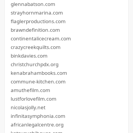
glennabatson.com
strayhornmarina.com
flaglerproductions.com
brawndefinition.com
continentalicecream.com
crazycreekquilts.com
binkdavies.com
christchurchpdx.org
kenabrahambooks.com
commune-kitchen.com
amuthefilm.com
lustforlovefilm.com
nicolasjolly.net
infinitasymphonia.com
africanlegalcentre.org