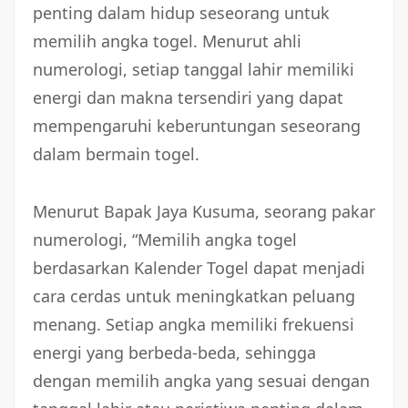
penting dalam hidup seseorang untuk
memilih angka togel. Menurut ahli
numerologi, setiap tanggal lahir memiliki
energi dan makna tersendiri yang dapat
mempengaruhi keberuntungan seseorang
dalam bermain togel.
Menurut Bapak Jaya Kusuma, seorang pakar
numerologi, “Memilih angka togel
berdasarkan Kalender Togel dapat menjadi
cara cerdas untuk meningkatkan peluang
menang. Setiap angka memiliki frekuensi
energi yang berbeda-beda, sehingga
dengan memilih angka yang sesuai dengan