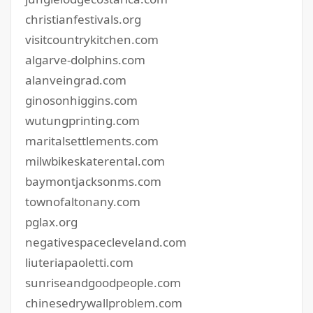
christianfestivals.org
visitcountrykitchen.com
algarve-dolphins.com
alanveingrad.com
ginosonhiggins.com
wutungprinting.com
maritalsettlements.com
milwbikeskaterental.com
baymontjacksonms.com
townofaltonany.com
pglax.org
negativespacecleveland.com
liuteriapaoletti.com
sunriseandgoodpeople.com
chinesedrywallproblem.com