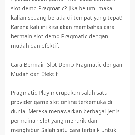
slot demo Pragmatic? Jika belum, maka
kalian sedang berada di tempat yang tepat!
Karena kali ini kita akan membahas cara
bermain slot demo Pragmatic dengan
mudah dan efektif.
Cara Bermain Slot Demo Pragmatic dengan
Mudah dan Efektif
Pragmatic Play merupakan salah satu
provider game slot online terkemuka di
dunia. Mereka menawarkan berbagai jenis
permainan slot yang menarik dan
menghibur. Salah satu cara terbaik untuk