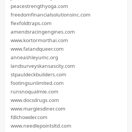
peacestrengthyoga.com
freedomfinancialsolutionsinc.com
flexfoldtraps.com
amendsracingengines.com
www.kortormorthai.com
www.fatandqueer.com
anneashleyumc.org
landsurveyskansascity.com
stpauldeckbuilders.com
footingsunlimited.com
runsnoqualmie.com
www.docsdrugs.com
www.margiesdiner.com
fdlchowder.com
www.needlepointsltd.com