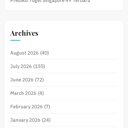
Prediksi Togel Singapore 49 Terbaru
Archives
August 2026
(40)
July 2026
(155)
June 2026
(72)
March 2026
(4)
February 2026
(7)
January 2026
(24)