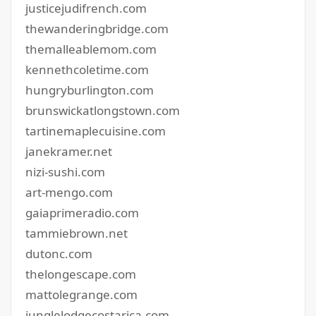
justicejudifrench.com
thewanderingbridge.com
themalleablemom.com
kennethcoletime.com
hungryburlington.com
brunswickatlongstown.com
tartinemaplecuisine.com
janekramer.net
nizi-sushi.com
art-mengo.com
gaiaprimeradio.com
tammiebrown.net
dutonc.com
thelongescape.com
mattolegrange.com
junglelodgecostarica.com