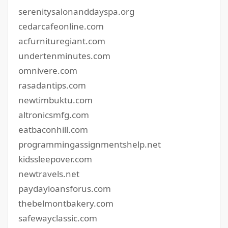
serenitysalonanddayspa.org
cedarcafeonline.com
acfurnituregiant.com
undertenminutes.com
omnivere.com
rasadantips.com
newtimbuktu.com
altronicsmfg.com
eatbaconhill.com
programmingassignmentshelp.net
kidssleepover.com
newtravels.net
paydayloansforus.com
thebelmontbakery.com
safewayclassic.com