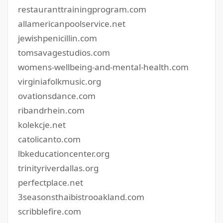
restauranttrainingprogram.com
allamericanpoolservice.net
jewishpenicillin.com
tomsavagestudios.com
womens-wellbeing-and-mental-health.com
virginiafolkmusic.org
ovationsdance.com
ribandrhein.com
kolekcje.net
catolicanto.com
lbkeducationcenter.org
trinityriverdallas.org
perfectplace.net
3seasonsthaibistrooakland.com
scribblefire.com