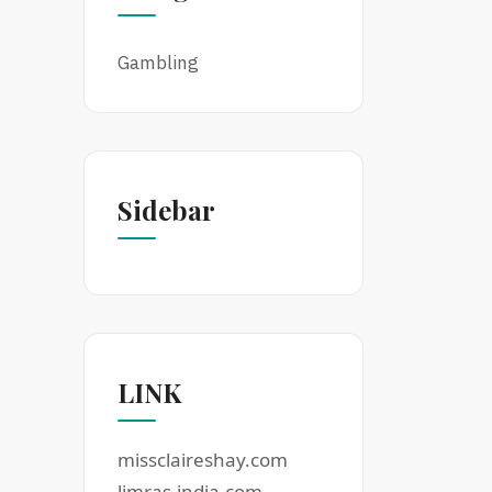
Gambling
Sidebar
LINK
missclaireshay.com
limras-india.com