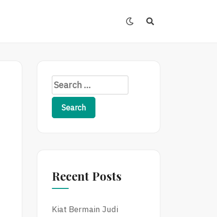
Search
for:
Recent Posts
Kiat Bermain Judi