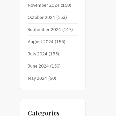
November 2024
(150)
October 2024
(153)
September 2024
(147)
August 2024
(155)
July 2024
(155)
June 2024
(150)
May 2024
(60)
Categories