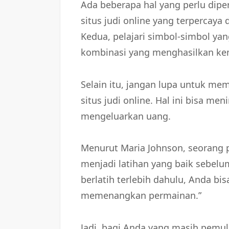
Ada beberapa hal yang perlu diper
situs judi online yang terpercaya
Kedua, pelajari simbol-simbol ya
kombinasi yang menghasilkan k
Selain itu, jangan lupa untuk m
situs judi online. Hal ini bisa 
mengeluarkan uang.
Menurut Maria Johnson, seorang p
menjadi latihan yang baik sebe
berlatih terlebih dahulu, Anda bi
memenangkan permainan.”
Jadi, bagi Anda yang masih pemul