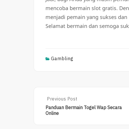
mencoba bermain slot gratis. Den
menjadi pemain yang sukses dan
Selamat bermain dan semoga suk
Gambling
Post
Previous Post
Previous
Post:
navigation
Panduan Bermain Togel Wap Secara
Panduan
Online
Bermain
Togel