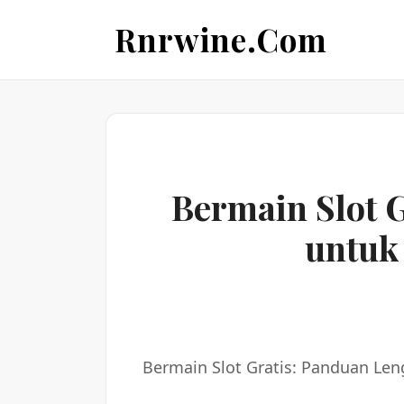
Skip
Rnrwine.com
to
content
Bermain Slot 
untuk
Bermain Slot Gratis: Panduan Le