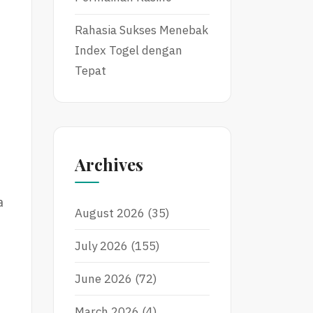
Rahasia Sukses Menebak
Index Togel dengan
Tepat
Archives
a
August 2026
(35)
July 2026
(155)
June 2026
(72)
March 2026
(4)