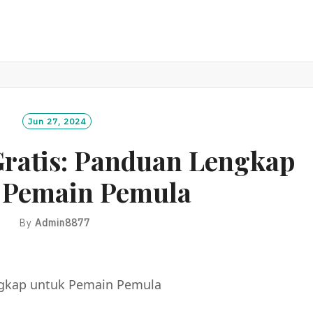
Jun 27, 2024
Gratis: Panduan Lengkap
 Pemain Pemula
By
Admin8877
ngkap untuk Pemain Pemula